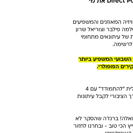
ברשת 13 יכולים לחייך | וואלה! ברנז'ה בדקה באמצעות Direct Polls LTD את מי
13 הם מגישי הרדיו והטלוויזיה המאוזנים והמשפיעים
למה פילבר וצוריאל שרון
ת האמינות של עיתונאים מתחומי
לרשימה.
 השבועי המשפיע ביותר
ירים הפופולרי.
אבל ראשית, הקדמה: בשלוש השנים האחרונות נאלצה העיתונות הישראלית "להתמודד" עם 4
 הציבורי לקבל עיתונות
וואלה! ברנז'ה שהסקר לא
יץ הכי טוב - ובחרנו לחזור