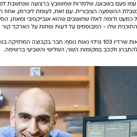
מו פעם בשבוע), שלמרות שמשובץ ברצועה שנחשבת לפח
בטבלת ההשפעה הציבורית. עם זאת, לעומת ליברמן, אחוז 
 כמעט ודומה לאלו שחושבים שהוא אובייקטיבי ומאוזן. הס
 התוכנית שלו - המבוססים על דעות ופחות על הארקד קור 
ככלל, ניתן לראות שרדיו 103 (גילוי נאות נוסף: חבר בקבוצה המח
להתברג ולככב במקומות השני, השלישי והשביעי ברשימה.