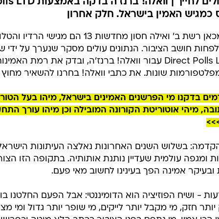
 כמגיש האמין בישראל. חלק אחרון
אסף ליברמן מכאן רשת ב' ואילה חסון מחדשות 
פחות חושב הציבור. הנתונים עולים מסקר שנערך על ידי ש
באמצעות Direct Polls LTD עבור וואלה! ברנז'ה, ובדק את רמ
מפלטפורמות שונות. את כתבי וואלה! בחרנו להשאיר מחוץ 
ים בדקנו מי הפרשנים האמינים בישראל, מיהו בעל הטור
בה, מיהי אוטוריטת הקורונה המובילה וכן מיהו עורך התחק
>>
 ומגפה עולמית שעדיין נותנת אותותיה. בתקופה הזו הצורך
 ובעיקר אמינה הפך בעינינו לחשוב מאי פעם.
דעות - ושיח הפוזיציה הוא הדומיננטי: אבל הפעם החלטנו ב
יותר חזק, מי מקבל יותר לייקים, מי שופר יותר גדול ומי מצי