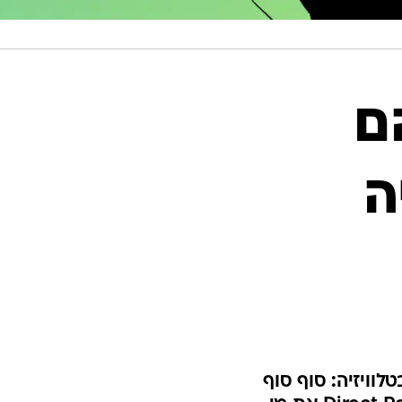
ם
ה
לוויזיה: סוף סוף