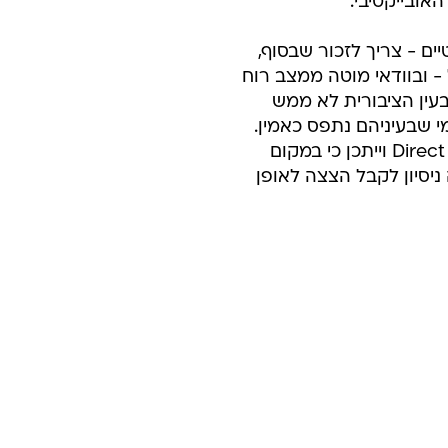
אובייקטיבי.
ים - צריך לזכור שבסוף,
 ובוודאי מוטה ממצב רוח
בעין הציבורית לא ממש
מי שבעיניהם נתפס כאמין.
נוסיף גם כי רשימת העיתונאים הורכבה על ידי וואלה! ברנז'ה ו-Direct Polls LTD וייתכן כי במקום
יסיון לקבל הצצה לאופן