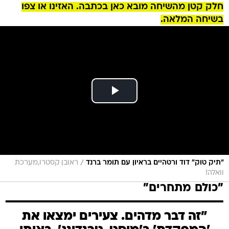
חלק קטן מהשיחה מובא כאן בכתבה. האזינו או צפו
בשיחה המלאה.
/
"תיק טוק" דוד ורטהיים בראיון עם תומר ברנד
ראובן קסטרו,מערכת
וואלה!
"כולם מתחרים"
"זה דבר מדהים. צעירים ימצאו את