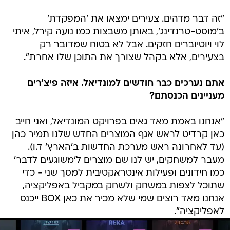
"זה דבר מדהים. צעירים ימצאו את 'המפקדת'
ב'מוסט-טרנדינג', באותן משבצות כמו נועה קירל, איתי
לוי ויוטיוברים חזקים. אבל לא בטוח שמדובר רק
בצעירים, אלא בקהל שצורך את התוכן שלו אחרת".
אתם נערכים כבר חודשים למונדיאל. איזה פיצ'רים
מעניינים הכנסתם?
"אנחנו באמת מאד גאים בפרויקט המונדיאל, ואני חייב
כאן קרדיט לראש אגף המוצרים החדש שלנו תמיר כהן
(עד לאחרונה ראש מערכת החדשות ב'הארץ' ד.ו).
מעבר למשחקים, יש לנו שם מוצרים ל'משוגעים לדבר'
כמו חידונים ופעילות אינטראקטיבית למסך שני - כדי
שתוכל לצפות במשחק ולשחק במקביל באפליקציה,
אנחנו מאד רוצים שמי שלא מכיר את כאן BOX ייכנס
לאפליקציה".