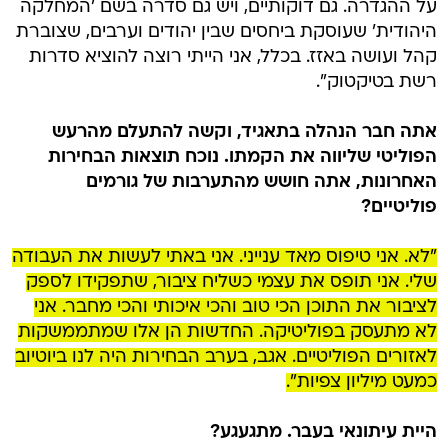
על ההגדרה. גם דוקותיים, ויש גם סדרה בשם 'המחלקה
היהודית' שעוסקת ביחסים שבין יהודים וערבים, שצוברת
קהל ועושה באזז. בכלל, אני הייתי רוצה להוציא סדרות
רשת בטיקטוק".
אתה חבר הנהלה בתאגיד, וקשה להתעלם מהרעש
הפוליטי שליווה את הקמתו. נוכח תוצאות הבחירות
האחרונות, אתה חושש מהתערבות של גורמים
פוליטיים?
"לא. אני טיפוס מאד ענייני. אני באתי לעשות את העבודה
שלי. אני תופס את עצמי כשליח ציבור, שתפקידו לספק
לציבור את התוכן הכי טוב והכי איכותי והכי מחבר. אני
לא מתעסק בפוליטיקה. החדשות הן אלו שמתממשקות
לאזורים הפוליטיים. אגב, בערב הבחירות היה לנו ביוטיוב
כמעט מיליון צפיות".
היית עיתונאי בעבר. מתגעגע?