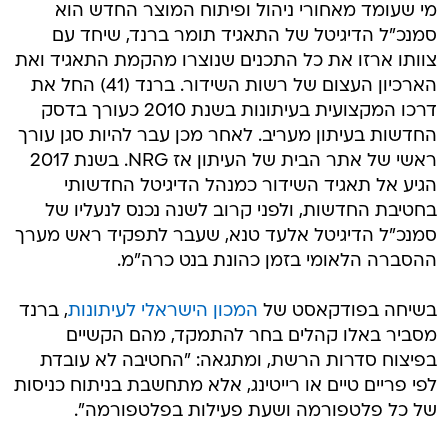
מי שעומד מאחורי ניהול ופיתוח המוצר החדש הוא
סמנכ"ל הדיגיטל של התאגיד תומר ברנד, שיחד עם
צוותו ארזו את כל התכנים שנוצרו מהקמת התאגיד ואת
הארכיון העצום של רשות השידור. ברנד (41) החל את
דרכו המקצועית בעיתונות בשנת 2010 כעורך בדסק
החדשות בעיתון מעריב. לאחר מכן עבר להיות סגן עורך
ראשי של אתר הבית של העיתון אז NRG. בשנת 2017
הגיע אל תאגיד השידור כמנהל הדיגיטל החדשותי
בחטיבת החדשות, ולפני קרוב לשנה נכנס לנעליו של
סמנכ"ל הדיגיטל אלעד טנא, שעבר לתפקיד ראש מערך
ההסברה הלאומי בזמן כהונת בנט כרה"מ.
בשיחה בפודקאסט של
המכון הישראלי לעיתונות
, ברנד
מסביר באלו קהלים בחר להתמקד, מהם הקשיים
בפיצוח סדרות הרשת, ומתגאה: "החטיבה לא עובדת
לפי פריים טיים או רייטינג, אלא מתחשבת בניתוח כניסות
של כל פלטפורמה ושעת פעילות בפלטפורמה".