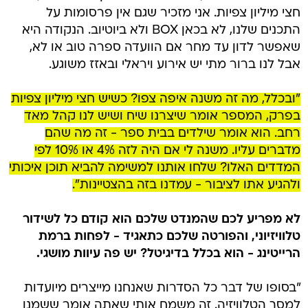
חצי מיליון צפיות. אני מזכיר שגם אין פרסומות על
התכנים שלנו, לא בכאן BOX ולא ביוטיוב. הנקודה היא
שאפשר לדון עד מחר אם הוועדה ספרה טוב או לא,
אבל לנו ברור מתי יש אירוע ויראלי ובאזז משוגע.
"ובכלל, מה זה משנה איפה צפו? כשיש חצי מיליון צפיות
בפרק, המספר אומר שיצרנו שיח ושיש לנו קהל מאד
רחב. הוא אומר שילדים בבית ספר - זה מה שהם
מדברים עליו. משנה לי אם היה לזה 4% או 10% לפי
המדדים האלו? שלחו אותנו למשימה להביא תוכן איכותי
ולהגיע אתו לציבור - עמדנו בזה בהצטיינות".
לא מפריע לכם שהמנדט שלכם הוא קודם כל לשידור
טלוויזיוני, והפורטה שלכם כתאגיד - לפחות ברמת
הרייטינג - הוא בכלל בדיגיטל? יש פה עיוות מושגי.
"בסופו של דבר כל הסדרות שאנחנו מייצרים מיועדות
למסך הטלוויזיה. זה משמח אותי שאתה אומר ששמנו