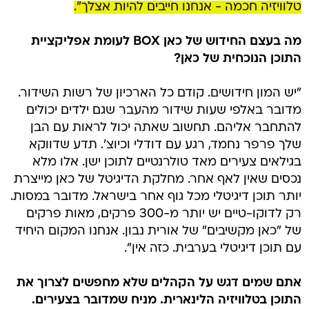
טלוויזיה חכמה - אנחנו חייבים להיות אצלך".
מה בעצם החידוש של כאן BOX לעומת אפליקציית
התוכן הנוכחית של כאן?
"יש המון חידושים. קודם כל הארכיון של רשות השידור.
מדובר באלפי שעות שידור מהעבר שגם ילדים יכולים
להתחבר אליהם. תחשוב שאתה יכול לראות עם הבן
שלך פרפר נחמד, רגע עם דודלי וכיוצ'. תדע שדווקא
בגילאים צעירים מאד טולרנטיים לתוכן ישן. אלו מלא
נכסים שאין לאף אחר. מחלקת הדיגיטל של כאן מייצרת
יותר תוכן דיגיטלי מכל גוף אחר בישראל. מדובר במסות.
רק לדוקו-טיים יש יותר מ-300 פרקים, מאות פרקים
של "כאן מקשיבים" של אורית נבון. אנחנו המקום היחיד
עם תוכן דיגיטלי בערבית. כזה אין".
אתם שמים דגש על הקהלים שלא מחפשים לצרוך את
התוכן בטלוויזיה הלינארית. מניח שמדובר בצעירים.