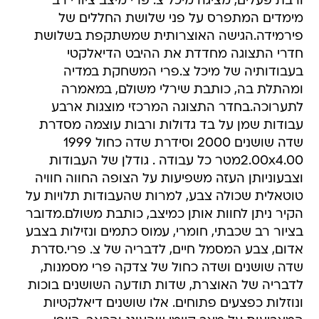
ורבת פעלים, מציגה מיכל צ. פרי מיצב ציורי רב
מימדים המתפרס על פני שלושת החללים של
פירמידה.הגישה האוצרותית שמשתקפת בשלושת
חדרי התצוגה מחדדת את ההיבט הדיאלקטי
בעבודותיה של מיכל צ.פרי המשחקת במדיה
ומהתלת בה, כותבת שירלי משולם, במאמרה
לתערוכה.בחדר התצוגה המרכזי מוצגות ארבע
עבודות שמן על בד גדולות ורבות עוצמה מסדרת
שדה שושנים 2000 וסידרת שדה כחול 1999
2.00x4.00מטר כל עבודה . גודלן של העבודות
וצבעוניותן העזה משפיעות על הצופה החווה חוויה
טוטאלית שכולה צבע, למרות שהעבודות תלויות על
הקיר ניתן לחוות אותן כמיצב, כותבת משולם.מדובר
בציור רב שכבתי, חומרי, עמוס כתמים ונזילות בצבע
אדום, צבע המסמל חיים, לדבריה של צ. פרי.סדרת
שדה שושנים ושדה כחול של צדקה פרי מסמנות,
לדבריה של האוצרת, שדות תודעה השושנים בוכות
ונוזלות כפצעים פתוחים. אלו שושנים דיאלקטיות