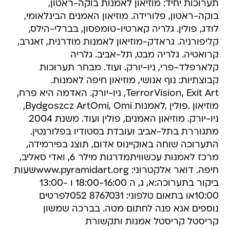
תערוכות יחיד: מוזיאון לאמנות בוקה-ראטון,
בוקה-ראטון, פלורידה. מוזיאון האמנים הבינלאומי,
לודג, פולין. גלריה קארטיו-טומפסון, בברלי-הילס,
קליפורניה. גראדק-מוזיאון לאמנות מודרנית, זאגרב,
קרואטיה. גלריה מבט, תל-אביב. גלריה
קלארפלד-פרי, ניו-יורק. ועוד. מבחר תערוכות
קבוצתיות: נוף אנושי, מוזיאון חיפה לאמנות.
TerrorVision, Exit Art, ניו-יורק. האדמה היא פרח,
מוזיאון .פולין ,לאמנות Bydgoszcz ArtOmi, Omi,
ניו-יורק. מוזיאון האמנים, פולין ועוד. משנת 2004
מתגוררת בתל-אביב ועובדת בסטודיו בפלורנטין.
התערוכה שוחה באוקיינוס אדום, תוצג בפירמידה,
מרכז לאמנות עכשוויתמדרגות מילר 6, ואדי סאליב,
חיפה. דואר אלקטרוני: www.pyramidart.orgשעות
ביקור בתערוכה:א, ג, ה 18:00-16:00 ו 13:00-
10:00או בתאום טלפוני: 8767031 052לפרטים
נוספים אנא פנה לחתום מטה. בברכה שמשון
קריסטל קריסטל אמנות ותקשורת