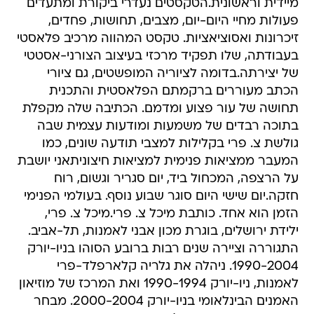
מיידית וראשונית.הטקסטים נעדרי ביקורת ומתעדים
פעולות מחיי היום-יום, מצבים, תחושות, פחדים,
זיכרונות ואסוציאציות. טקסט המהווה מרכיב פלאסטי
בעבודתה, שלו תפקיד מרכזי בעיצוב הצורני-אסטטי
של יצירתה.בדומה לציוריה המופשטים, גם ציורי
הכתב מעוררים ברקמתם הפלאסטית והתכנית
תחושה של עור פצוע ומדמם. הכתיבה שלה מקפלת
בתוכה רבדים של משמעות ומודעות עצמית שבה
גולשת צ. פרי בקלילות למצבי תודעה שונים, כמו
המעבר ממציאות פנימית למציאות חיצוניתאני יושבת
על הרצפה, המכחול ביד, יום סגריר וגשום, רוח
חזקה.יום שישי היום סוגר שבוע נוסף. בעולמי הפנימי
הזמן הוא אחד. כותבת מיכל צ. פרי.מיכל צ. פרי,
ילידת ירושלים, בוגרת מכון אבני לאמנות, תל-אביב.
התגוררה וציירה שנים רבות ברובע הסוהו בניו-יורק
1990-2004. ניהלה את גלריה קלארפלד-פרי
לאמנות, ניו-יורק 1990-1994 ואת המרכז של מוזיאון
האמנים הבינלאומי בניו-יורק 2000-2004. מבחר