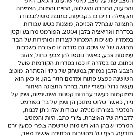
המצביעות על מצב קיומי שהעונג והכאב, היופי
והכיעור, החרדה והשלווה, החיים והמוות, הצמיחה
והקמילה דרים בו בקביעות, כותבת משולם.בחדר
התצוגה שבחלל הכניסה, מוצגות כשש עבודות
בסדרת ואריאציה בלבן 2004. הפורמט מרובע וקטן
בממדיו. משיכות המכחול קצרות ומותירות על הבד
תחושה של אי שקט. גם סדרה זו מצוירת בשכבות
עמוסות צבע, כאשר נוספו להן צבעי כחול, צהוב
וכתום. גם בסדרה זו כמו בסדרות הקודמות פועל
הצבע הלבן כמוחק במשחק של גילוי והסתרה. מוטיב
השושנה כפצע פתוח ומדמם חוזר בהן, א כאן הוא
נעשה גדול ובשרי יותר. בחדר התצוגה האחורי
ממוקמות כעשר עבודות קטנות ואינטימיות, שמן על
נייר, כאשר שלוש מתוכן הן שמן על בד בפורמט
המזכיר בצורתו מגילה. עבודות אלו ניתן לכנות,
לדבריה של האוצרת, ציורי כתב, היות והמוטיב
המרכזי שבהן הוא רשימות שרשמה צ.פרי כמעין זרם
תודעה, רצף של מחשבות הכתיבה אישית מאד,