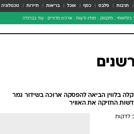
תרבות
סלבס
כסף
אוכל
בריאות
תיירות
טכנולוגיה
בינלאומי
תיקטוק
מגזין ודעות
ארכיון מדורים
עוד בברנז'ה
זמן צהוב
כתבו לנו
מדור סוף
רשנים
לא טעיתם. זה לא ערוץ 1. תקלה בלווין הביאה להפסקה ארוכה בשידור גמר
דשות החזיקה את האוויר
 לדקות