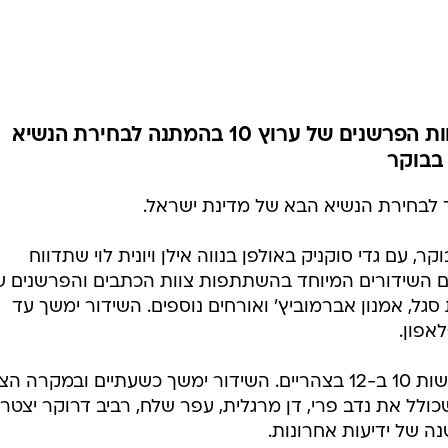
יואל אסתרון יצטרף בצהרים לצוות הפרשנים של ערוץ 10 בהמתנה לבחירת הנשיא
רך לבחירת הנשיא הבא של מדינת ישראל.
2 יחל את השידור כבר ב-11 בבוקר, עם גדי סוקניק באולפן בנווה אילן ויונית לוי שתדווח
יום השידורים המיוחד בהשתתפות צוות הכתבים והפרשנים 
 סגל, אמנון אברמוביץ' ואורחים נוספים. השידור ימשך עד
אפון.
טלי מורנו תפתח את השידור של חדשות 10 ב-12 בצהריים. השידור ימשך כשעתיים ובמקרה
דרו פריצות. אל צוות חדשות 10 שכולל את נדב פרי, דן מרגלית, עפר שלח, רביב דרוקר יצ
ה של ידיעות אחרונות.