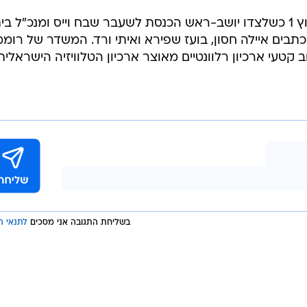
יעקב אחימאיר יגיש את השידור בערוץ 1 כשלצדו יושב-ראש הכנסת לשעבר שבח וייס ומנכ"ל ב
תבים איילה חסון, בועז שפירא ואיתי ורד. המשדר של רומ
קטעי ארכיון רלוונטיים מאוצר ארכיון הטלוויזיה הישראלית
בשליחת התגובה אני מסכים
לתנאי ה