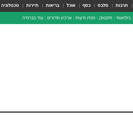
תרבות
סלבס
כסף
אוכל
בריאות
תיירות
טכנולוגיה
בינלאומי
תיקטוק
מגזין ודעות
ארכיון מדורים
עוד בברנז'ה
זמן צהוב
כתבו לנו
מדור סוף