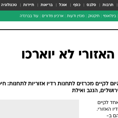
תרבות
סלבס
כסף
אוכל
בריאות
תיירות
טכנולוגיה
בינלאומי
תיקטוק
מגזין ודעות
ארכיון מדורים
עוד בברנז'ה
זמן צהוב
כתבו לנו
מדור סוף
 האזורי לא יוארכו
ם לקיים מכרזים לתחנות רדיו אזוריות לתחנות: חיפ
רושלים, הנגב ואילת
חד לקיים
ו האזורי.
הם ב-