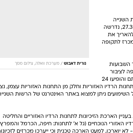
וק הרשות השנייה
לטלוויזיה ורדיו אשר פורסם ביום 27.3.07, נדרשה
האריך את
 מכרז לתקופה
/
נורית דאבוש
מערכת וואלה, צילום מסך
 השבועות
פה לציבור
הרחב. בפני המועצה הציגו את עמדתם והופיעו 24
תחנות הרדיו האזוריות וחלק מן התחנות האזוריות עצמן, נציג
של השימועים ניתן למצוא באתר האינטרנט של הרשות השנייה
ניין הארכת הזיכיונות לתחנות הרדיו האזוריים והחליטה
ו האזורי הנוכחיים (גל א' לתחנות: חיפה, הכרמל והמפרץ,
 - לא יוארכו, למעט הארכה טכנית וכי ייערכו מכרזים לזכיונו