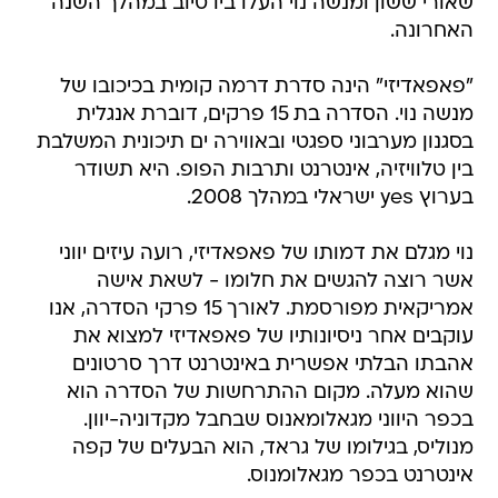
שאורי ששון ומנשה נוי העלו ביו טיוב במהלך השנה
האחרונה.
"פאפאדיזי" הינה סדרת דרמה קומית בכיכובו של
מנשה נוי. הסדרה בת 15 פרקים, דוברת אנגלית
בסגנון מערבוני ספגטי ובאווירה ים תיכונית המשלבת
בין טלוויזיה, אינטרנט ותרבות הפופ. היא תשודר
בערוץ yes ישראלי במהלך 2008.
נוי מגלם את דמותו של פאפאדיזי, רועה עיזים יווני
אשר רוצה להגשים את חלומו - לשאת אישה
אמריקאית מפורסמת. לאורך 15 פרקי הסדרה, אנו
עוקבים אחר ניסיונותיו של פאפאדיזי למצוא את
אהבתו הבלתי אפשרית באינטרנט דרך סרטונים
שהוא מעלה. מקום ההתרחשות של הסדרה הוא
בכפר היווני מגאלומאנוס שבחבל מקדוניה-יוון.
מנוליס, בגילומו של גראד, הוא הבעלים של קפה
אינטרנט בכפר מגאלומנוס.