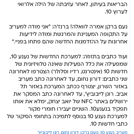
הבריאות בעיתון, לאחר עזיבתה של הילה אלרואי
לערוץ 10.
נעם ברקן אמרה לוואלה! ברנז'ה: "אני מודה למעריב
על התקופה המעניינת והמרגשת ומודה לידיעות
אחרונות על ההזדמנות החדשה שהם פתחו בפניי."
ועוד כתבים בתזוזה: למערכת החדשות של נענע 10,
שמפעילה את כלל הפעילות שאינה טלוויזיונית של
חדשות 10 (אינטרנט, רדיו וסלולר) הצטרפו לאחרונה
שני כתבים: דורון נחום, עד לאחרונה כתב מעריב
באזור השרון, יצטרף ככתב המערכת באזור תל
אביב. רונן לייבוביץ', עד לאחרונה כתב המסקר את
ירושלים באתר NFC של יואב יצחק, ימלא את אותו
תפקיד בנענע10. השניים יעבירו חומרי מקור
למערכת נענע 10 בנוסף לתמיכה בתחומי הסיקור של
כתבי חדשות 10.
מעריב
נענע 10
נועם ברקן
דורון נחום
רונן לייבוביץ'