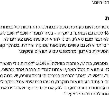
ו היום."
ת
ב, משרתת היום כעורכת משנה במחלקת החדשות של במחנה.
היא החלה את פעילותה בארגון בגיל 16 כשכתבה באתר בריקדה - במה לנוער חושב: "חשוב לה
א דבר מובן מאליו, רצינו להראות שעיתונאים צעירים לא
ביותר אלא גם עושים עיתונאות עמוקה ואחרת. במהלך קו
עילות בארגון ומהמפגש עם עיתונאים ותיקים."
וגם לנו בוואלה! יש נציגה בארגון. עדי נוסבוים, בת 17, כותבת בוואלה! ZONE: "למרות 
לנו עיתונאים מכל הארץ ואנחנו לומדים הרבה אחד מהשני.
חברים בארגון כותבים ב 'מעריב לנוער', 'ראש 1', באתר 'הבמה המרכזית' ובמקומונים, יש כמה ג
סוק בעתיד בעיתונאות חוקרת, משהו כמו איתי אנגל ומקבילים
וגם עיתונות כתובה. מעבר לזה, אם יש בני נוער שאוהבים את 
ו להתחיל מגיל צעיר."