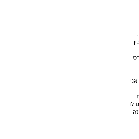
בין
רס
גילי הצעיר אני
ם
 לו
זה