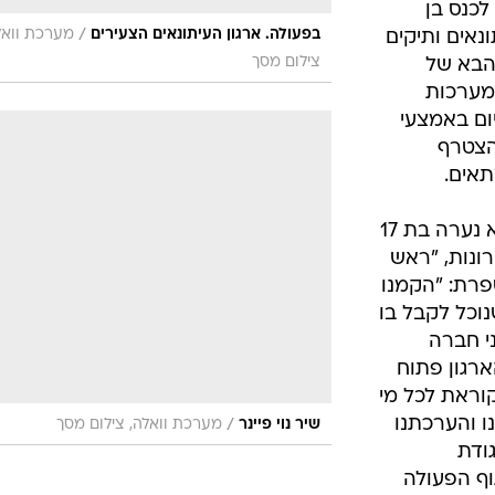
לכנס בן
/
בפעולה. ארגון העיתונאים הצעירים
מערכת וואל
נאים ותיקים
צילום מסך
הבא של
במערכות
יום באמצעי
הצטרף
תאים.
שיר נוי פיינר, יושבת ראש הארגון, היא נערה בת 17
רונות, "ראש
ספרת: "הקמנו
נוכל לקבל בו
ני חברה
רגון פתוח
קוראת לכל מי
נו והערכתנו
/
שיר נוי פיינר
מערכת וואלה, צילום מסך
גודת
וף הפעולה