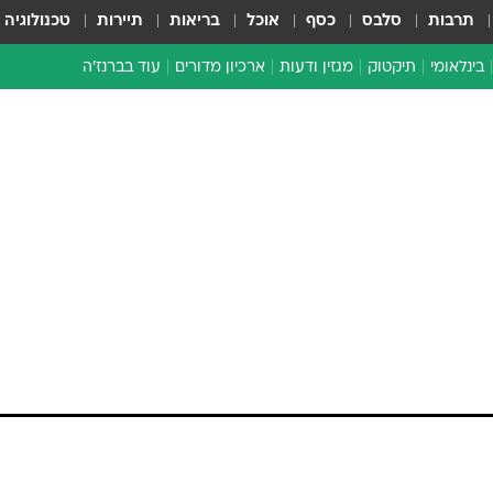
תרבות
סלבס
כסף
אוכל
בריאות
תיירות
טכנולוגיה
בינלאומי
תיקטוק
מגזין ודעות
ארכיון מדורים
עוד בברנז'ה
זמן צהוב
כתבו לנו
מדור סוף