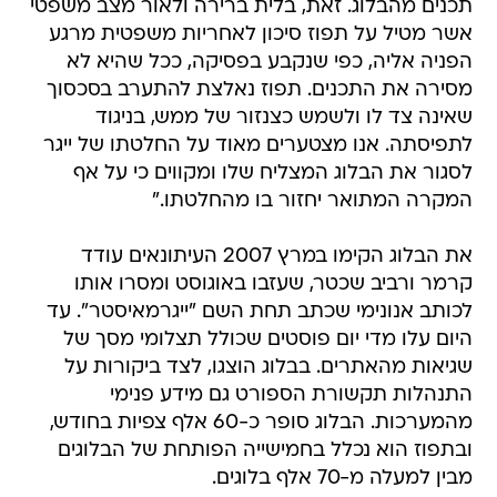
תכנים מהבלוג. זאת, בלית ברירה ולאור מצב משפטי
אשר מטיל על תפוז סיכון לאחריות משפטית מרגע
הפניה אליה, כפי שנקבע בפסיקה, ככל שהיא לא
מסירה את התכנים. תפוז נאלצת להתערב בסכסוך
שאינה צד לו ולשמש כצנזור של ממש, בניגוד
לתפיסתה. אנו מצטערים מאוד על החלטתו של ייגר
לסגור את הבלוג המצליח שלו ומקווים כי על אף
המקרה המתואר יחזור בו מהחלטתו."
את הבלוג הקימו במרץ 2007 העיתונאים עודד
קרמר ורביב שכטר, שעזבו באוגוסט ומסרו אותו
לכותב אנונימי שכתב תחת השם "ייגרמאיסטר". עד
היום עלו מדי יום פוסטים שכולל תצלומי מסך של
שגיאות מהאתרים. בבלוג הוצגו, לצד ביקורות על
התנהלות תקשורת הספורט גם מידע פנימי
מהמערכות. הבלוג סופר כ-60 אלף צפיות בחודש,
ובתפוז הוא נכלל בחמישייה הפותחת של הבלוגים
מבין למעלה מ-70 אלף בלוגים.