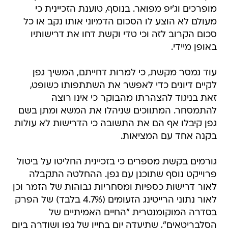
מופרכים וג'יפ מפואר. בנוסף, טוענת הזכיינית כי
מעולם לא הוצע לו הסכום הדמיוני אותו נקב או כל
סכום הקרוב לזה וכי טדי וקשת דחו את דרישותיו
באופן מיידי.
עוד נמסר מקשת, כי למרות דחייתם, המשיך גפן
לקיים דיונים כדי לאפשר את השתתפותו כשופט,
זאת בניגוד להצהרתו מהבוקר כי אינו רוצה
להתמסחר. המתווכים שניהלו את המשא ומתן בשם
גפן קיבלו אף הם את התשובה כי הדרישות לא עולות
בקנה אחד עם המציאות.
גורמים בקשת מספרים כי בזכיינית החליטו על ביטול
פרוייקט נוסף שתוכנן עם גפן. ההחלטה התקבלה
לאור דרישות כספיות ומסחריות גבוהות של הזמר וכן
לאור נתוני הרייטינג הזעומים (4.7% בלבד) של הפרק
בסדרה המוקומנטרית "החיים האמיתיים של
הסלבריטאים", שתיעדה יום בחייו של גפן ושודרה ביום