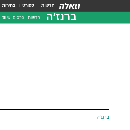
חדשות
ספורט
בחירות
ברנז'ה
חדשות
פרסום ושיווק
ברנז'ה