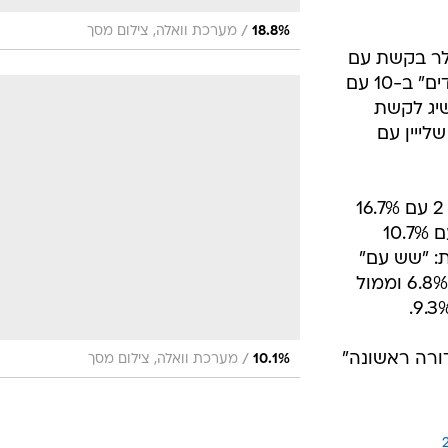
/
18.8%
מערכת וואלה, צילום מסך
לר בקשת עם
16.8% ושידור חוזר של "לא לפני הילדים" ב-10 עם
משיג לקשת
1 וממול "היום שהיה" עם 7.9%, שלייין עם
חדשות ואקטואליה: יונית לוי וחדשות 2 עם 16.7%
במקום השלישי בטבלה, חדשות 10 עם 10.7%
וקדמת: "שש עם"
עם 9.2%, לונדון את קירשנבאום עם 6.8% וממול
רשף עם 6.5%, "מהדורה ראשונה"
/
10.1%
מערכת וואלה, צילום מסך