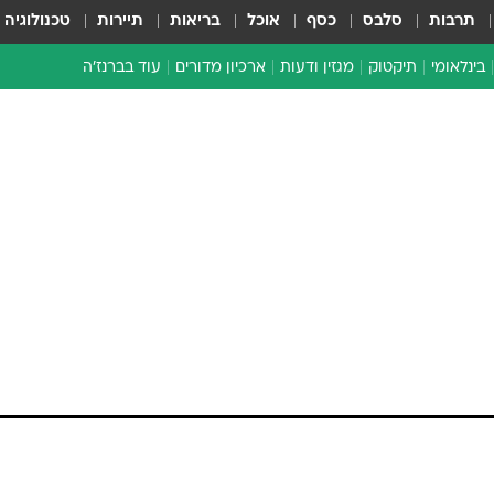
תרבות
סלבס
כסף
אוכל
בריאות
תיירות
טכנולוגיה
בינלאומי
תיקטוק
מגזין ודעות
ארכיון מדורים
עוד בברנז'ה
זמן צהוב
כתבו לנו
מדור סוף