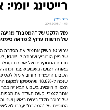
רייטינג יומי: 
הדס ריבק
20.5.2008 / 11:03
של חדשות ערוץ 2 מראה סימנים של חולשה
ערוץ 10 השיק אתמול את הסדרה 
של ניצן הו
תכנית התחקירים של אושרת קוטלר
השבוע התמודד הורוביץ מול לקט ש
שזכה ל-18.8%, שהספיקו למק
הצפייה היומית. בשבוע הבא זה כבר 
אחר לגמרי  קשת תשדר את תכניות 
של "כוכב נולד" בימים ראשון ושני וה
הסופיים של "המטבח" יעברו לשלישי