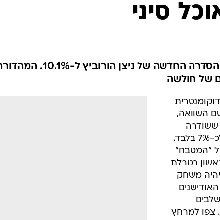
אוכל סיני
מול הלקט של "המטבח" מגיעה הסדרה החדשה של ניצן הורוביץ ל-10.1%. המ
הדוקומנטרית
רוביץ שזכתה ל-10.1%, לשם השוואה,
 ששודרה
באותה רצועה בשבוע שעבר זכתה לכ-7% בלבד.
ל "המטבח"
ום הראשון בטבלת
יהיה משחק
האודישנים
שלבים
. צפו למרחץ