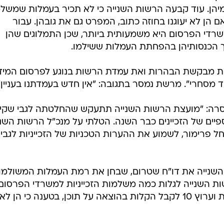
ר הביעה בעבר את
/
אבי ניר ויוחנן צנגן
מערכת וואלה, צילום מסך
ויים בין גוף
 השנייה עם
וח.
מש להגשת הדו"חות של הזכייניות, שהוכן בשיתוף דרור
ים לשעבר, שבדק עבור הרשות את הנושא. בהתאם למסמך
ן מגישות לרשות מהן העמלות, עמלות היתר וההנחות שנתנו
פות בדו"חות השנתיים והזכייניות לא פירטו את העמלות 
הן. עוד קבעה הרשות השנייה כי לא תכיר בעמלות שמשל
ם הן לא יעוגנו בחוזה כתוב, המפרט גם את גובהן. עבור
שרדי הפרסום היא משמעותית ביותר, שכן התמלוגים שהן
ך הכנסותיהן בהפחתת העמלות ששילמו.
ת מבקשת הבהרות ואת עמדת הרשות בנוגע לפרסום המיד
 מסחרי". מרשת נמסר בתגובה: "אין חדש בעמדתנו בעניין"
 מסרה: "מועצת הרשות השנייה תתעקש שהחלטתה לגבי שקי