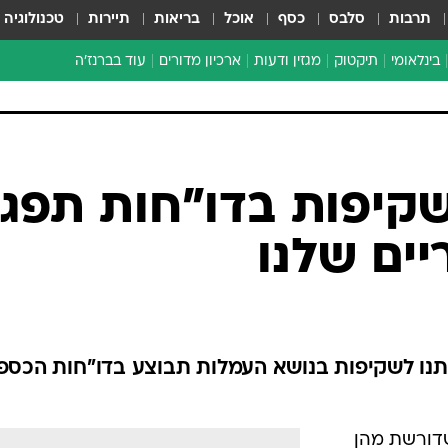
תרבות
סלבס
כסף
אוכל
בריאות
תיירות
טכנולוגיה
בינלאומי
תיקטוק
מגזין ודעות
ארכיון מדורים
עוד בברנז'ה
זמן צהוב
כתבו לנו
מדור סוף
קיפות בדו"חות תפג