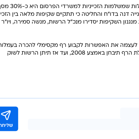
ים של הזכיינים כבר השנה. הטלתי על מנכ"ל הרשות השני
ל פרימור, לשמוע את ההערות הטכניות של הזכייניות לגבי
השנייה את דו"ח שטרום, שבחן את רמת העמלות המשולמו
 השנייה לגלות כמה משלמות הזכייניות למשרדי הפרסום.
זאת, על רקע הבקשה של רשת, קשת וערוץ 10 לקבל הקלות בהוצאה על תוכן, בטענה כי הן לא
בדיקת שטרום העלתה כי רמת העמלות שמשלמות הזכייניות למשרדי הפרסום 
ה דנה בדו"ח והחליטה כי תתקיים שקיפות מלאה בין הזכיינ
נגנון השקיפות יסדירו מנכ"ל הרשות, מנשה סמירה, ויו"ר
 לעצמה את האפשרות לקבוע רף מקסימלי להכרה בעמלות
היתר, כפי שהיה נהוג עד 2000. שאלת הרף תיבחן באמצע 2008, ועד אז תיתן הרשות לשוק