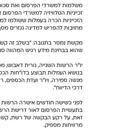
גם זכיינית ערוץ 2 רשת, שכב
עמדתה כי נתונים מסוג זה הם יחסים חס
מסחרי ללקוח, העבירה מכתב לרשות
בקשות להבהרות ותיקונים באופן הדיו
הרשות השנייה אישרה מסמך חדש שיש
שטרום, יו"ר הרשות להגבלים עסקי
החדש, הזכייניות יפרטו בדו"חות שה
למשרדי הפרסום. עד כה לא היתה שקי
משלמות למשרדי הפרסום ואת סכומי
זכייניות הטלוויזיה למשרדי הפרסום א
הזכייניות הכרה בעמלות ששולמו למ
מחויבות להפריש למדינה נגזרים מס
מקשת נמסר בתגובה: "בשלב זה קש
שהוא בבחינת מידע רגיש המהווה סוד
יו"ר הרשות השנייה, נורית דאבוש,