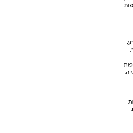
שהן
מות
ע,
.
פות