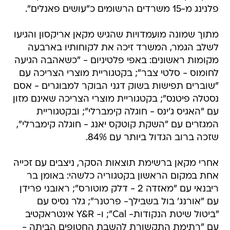
פלנינג מ-15 משרדים הרשומים כ"עושים פאנלים".
מתוך שמונה מועמדויות שהגיש מקאן אריקסון והגיעו
לשלב הגמר, המשרד זיכה את לקוחותיו בארבעה
מקומות ראשונים: באפי פלטיניום - "כשאהבה הגיעה
לחומוס - סלטי צבר"; בקטגוריית מוצרי הצריכה עם
"שוברים תפישות בשוק דגני הבוקר למבוגרים - אסם
נסטלה פיטנס"; בקטגוריית מוצרי הצריכה שאינם מזון
עם "האגיס ג'ינס - חוגלה קימברלי"; ובקטגוריית
המגזרים עם "השקת קוטקס יאנג - חוגלה קימברלי",
שזכה ברוב הגדול ביותר עם 84%.
אחרי מקאן ברשימת תוצאות הסקר, ניצבים עם זכייה
אחת במקום הראשון בקטגוריה כלשהי: באומן בר
ריבנאי עם "מאזדה 2 - דלק מוטורס"; ראובני פרידן
עם "אורנג' בול בשבילך- פרטנר"; גלר נסיס עם
"ביטול שיטת הנקודות- Cal"; ו- Y&R אינטראקטיב
עם "רתימת התקשורת להשבת החטופים הביתה -