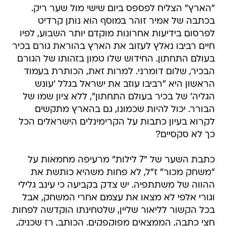
"הארץ" הצליח לפספס ביום שישי מול שער ריק.
בכתבה של אמיר זוהר במוסף הוא נותן קרדיט
לפרסום בידיעות אחרונות מוקדם יותר השבוע, לפיו
חיים רביבו נאלץ לעזוב את הארץ בהוראת גורם בכיר
בעולם התחתון. החידוש שלו טמון בזהותו של הגורם
הבכיר, שלום דומרני. למרות זאת, הכותרת בעמוד
הראשון היא "רביבו עוזב את ישראל בגלל 'עונש
הגליה' של בכיר בעולם התחתון", ללא ציון שמו של
הבורר. יכול להיות שכמונו, גם בהארץ מתקשים
לקרוא בעיון כתבות על הקרימינלים הישראלים הכל
כך לא סקסיים?
כתבת השער של "7 לילות" מרעיפה מחמאות על
"משחק מכור" ז"ל, לא פחות משהיא כותשת את
ההווה של משתתפיה. יש צדק בקביעה כי עינב גלילי
וגורי אלפי לא מצאו את עצמם אחרי המשחק, אבל
בכל הקשור לליאור שליין, שלטחינתו הוקדשה לפחות
חצי כתבה, הממצאים מפוקפקים. הכותב, רז שכניק,