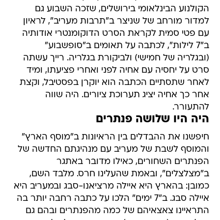
הקולנוע הבינלאומי בירושלים, שזכה השבוע גם
למדור מורחב של שניצר ב"תרבות מעריב", לראיון
עם פטי סמית לקראת הסרט הדוקומנטרי אודותיה
ב"7 לילות", לכתבה על תאומים ב"סופשבוע"
(ובגלריה של חמישי) ולביקורת בגלריה. רייך עשתה
סרט על יחסיה עם אחיה לפני ואחרי פציעתו, ומיד
לאחר שתסתיים הכתבה הוא יוקרן בפסטיבל, וקצת
אחר כך אחיה יציג תערוכת ציורים. היה שווה
להתעורר.
היה היו שלושה פנתרים
חיפשנו את ההבדלים בין הראיונות ב"מוסף הארץ"
והמוסף לשבת של מעריב עם מנהיגתם החדשה של
הפנתרים השחורים, כאילו מדובר באתגר
ב"מצלצלים", ובאמת שהעלינו חרס. מלבד השם,
כמובן: בהארץ היא איילה מרציאנו-סבג ובמעריב היא
איילה סבג. ב"7 ימים" הלכו על כתבה רחבה יותר בה
התראיינו צאצאיהם של כמה מהפנתרים ובהם גם