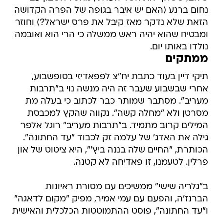
נחום ברנע (האם יש איבר בגופה של הפרה הקדושה
הזאת שלא נדקר מאז קיבל את פרס ישראל?) וחוזר
ומבטיח שהוא יהיה ראש ממשלה כי הרי הוא ואובמה
נולדו באותו יום.
ממתקים
תיקי דיין בעוד כתבת יח"צ לפפאדיזי בסופשבוע,
אחרי שבשבוע שעבר זה היה מנשה נוי ב"תרבות
מעריב". מסתבר שמותר כבר לכתוב כי בעלה מת
מסרטן ולא "מחלה קשה". נקווה שהקץ למכבסת
המילים קרוב מתמיד. ב"תרבות מעריב" רוגל אלפר
גילה את האדג' של עלמה זק לכבוד "עד החתונה".
הכותרת, "החיים שלה בננה ביץ'", היא ציטוט של און
פרלין. לטעמנו, זו פאדיחה לא קטנה.
ב"גלריה שישי" ממשיכים עם מסורת ראיונות
הברנז'ה, והפעם עם עמי אמיר, מפיק "מקום לדאגה"
ו"עד החתונה", פוסט ההתמוטטות הכלכלית והאישית