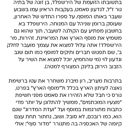
בתשובתו הזועמת של הירשפלד, בן זוגה של בתיה
גור ז"ל, לגדעון סאמט, בעקבות הראיון עמו בשבוע
שעבר באותו המוסף, על ספרו החדש של האחרון,
שעוסק ברומן שניהל עם המנוחה. הירשפלד בא
בחשבון מפתיע עם הקולגה לשעבר, תוך שהוא גם
משמיץ את מוסף הארץ ואת המראיינת. זהירות, מר
הירשפלד! אתה עלול למצוא את עצמך מועבר לחלק
ב', שם תפגוש חברים ותיקים למוסף כמו תום שגב
וגדעון לוי (מי שהחמיץ, יוכל למצוא את השיר על
הזבוב הירוק בלינק המצורף למטה).
בתרבות מעריב, רון מיברג משחרר את עטו ברשימת
נאצה לעיתון הארץ בכלל ול"מוסף הארץ" בפרט,
גורס כי חבל שלא הזהירו את סאמט מפני חשיפת
"מצעיו המוכתמים", ממשיך להתלונן על יותר מדי
כתבות מתורגמות במוסף ועל "ועדת המדרוג" שגם
הוא, כמו רובכם, לא סובל. ושוב, נחתור תחת עצם
קיומה של האכסניה בה מתגורר "מדור סוף": אולי