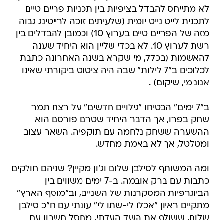
לא מתייחס להבדל בציפיות בין תכניות פריים טיים
לתכנית לייט נייט יומית (שלעיתים זוכה לרייטינג גבוה
מזה של הפריים טיים בערוץ 10) וכמובן להבדלים בין
רשת לערוץ 10. לא בכדי שליין הוא היחיד שענה
להאשמות (בכלל, מי שקרא בשנה האחרונה כתבת
לכלוכים ב"7 לילות" שבה היה ציטוט ביקורתי שאינו
אנונימי, שיקום) .
ב"7 ימים" הבטיחו "גילויים חדשים" על רצח תמר
שחק בפרו, אך הדבר היחיד שטרם פורסם הוא
ההשערה ששחק נלחמה עם תוקפיה. השאר עצוב
ומטלטל, אך לא באמת מחדש.
ומה המשותף לסילבן שלום וג'ון מקיין? שניהם חולקים
כתבות עם ברק אובמה. ב-7 ימים משווים בין
הביוגרפיות המסקרנות של השניים, וב"מוסף הארץ"
מתקיים ראיון "אכלו לי-שתו לי" עונתי עם ח"כ סילבן
שלום, ששולף את השד העדתי, מחסל חשבון עם