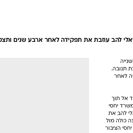
 אל תוך
שרד יחסי
לי להב את
 כולה מול
יחסי הציבור
של מותגי
/
אלונה אריאלי להב
מערכת וואלה, צילום מסך
מור.
פקידים שונים
ן היתר בפרטנר, אינטרנט זהב ומשרד התקשורת. בנוסף,
 רבים. לאריאלי להב תואר ראשון בכלכלה ותואר שני
אלי להב מונו שני בכירים בהנהלת תנובה.
בה נמצאת בתקופת שינוי וצמיחה. אני שמח על הצטרפותם ש
ה הראשונה, ואני בטוח כי תרומתם לאתגרים העומדים בפנ
ים עימם ניסיון רב בתחום התמחותם ומדובר בתוספת איכו