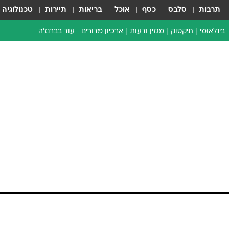
תרבות
סלבס
כסף
אוכל
בריאות
תיירות
טכנולוגיה
בינלאומי
תיקטוק
מגזין ודעות
ארכיון מדורים
עוד בברנז'ה
זמן צהוב
כתבו לנו
מדור סוף
אלי להב עוזבת את תפקידה לאחר ארבע שנים ותצט
נייה
ת תנובה.
ה לאחר