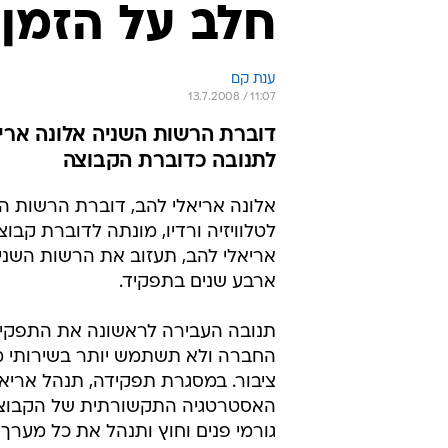
ארבע שנים בתפקיד.
תנובה העבירה לראשונה את התפקיד
החברה ולא תשתמש יותר בשירותי מ
ציבור. במסגרת תפקידה, תנהל אריא
האסטרטגיה התקשורתית של הקבוצה
גורמי פנים וחוץ ותנהל את כל מערך 
והדוברות של החברה. תקציב היח"צ 
תנובה ישאר במשרדה של אירינה של
אריאלי להב, 37, מילאה בעבר ת
בתחומי התקשורת, במסגרתם עבדה בי
עבדה כיועצת תקשורת של חברי כנסת
במדיניות ציבורית למנהלים. לצד ארי
מנכ"ל תנובה, ליעד כהן, אמר: "תנו
השלושה המהווים כוח מקצועי מהמעל
תהיה גדולה ומכריעה. השלושה מביא