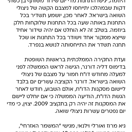
היוזמה, יגישו התחנות מדי יום שידור משותף בן כשתי
דקות שבמהלכו יתייחסו למצבם הקשה של ניצולי
השואה בישראל. לאחר מכן, יושמע תשדיר בכל
התחנות באותה שעה בכל התחנות שלוקחות חלק
ביוזמה. בשלב זה לא הוחלט אם יהיה שידור אחיד
שייצא ממקור אחד וישודר בכל התחנות או שכל
תחנה תשדר את התייחסותה לנושא בנפרד.
ועדת החקירה הממלכתית בראשות השופטת
בדימוס דליה דורנר, הגישה לראש הממשלה לפני
למעלה מחודש דו"ח חמור על מצבם של ניצולי
השואה בישראל. דורנר הקציבה עשרים יום בלבד
ליישום מסקנות הדו"ח, אולם השבוע, חודש לאחר
הגשת הדו"ח, הודיעה הממשלה כי אם יוחלט ליישם
את המסקנות זה יהיה רק בתקציב 2009. יצוין, כי מדי
יום נפטרים עשרות ניצולי שואה.
גיא מרוז ואורלי וילנאי, מגישי "המשמר האזרחי",