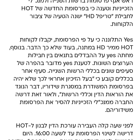
ראש אגף פרסומות ברשות השנייה ולמנכ"לי
הזכייניות וטענה כי בפרסומת החדשה של HOT
לחבילת "טריפל HD" ישנה הטעיה של ציבור
הלקוחות.
Yes התלוננה כי על פי הפרסומת, יקבלו לקוחות
HOT ממיר HD במתנה, בעוד שלא כך הדבר. בנוסף,
מחתה yes על ההבדלים בתנאים בין חבילות
הערוצים השונות. לטענת yes מדובר בהפרה של
סעיפים שונים בכללי הרשות השנייה. סעיף אחר
בכללים קובע כי "בעל הזיכיון אחראי לכך שלא יהיה
בפרסומת המשודרת במסגרת שידוריו, דבר הנוגד
את הוראות הדין וכללי הרשות", ולאור זאת דרשה
החברה ממנכ"לי הזכייניות להסיר את הפרסומת
משידוריהם.
לפני שעה קלה העבירה עורכת הדין לבנון ל-HOT
דרישה לשינוי הפרסומת עד לשעה 16:00. היום