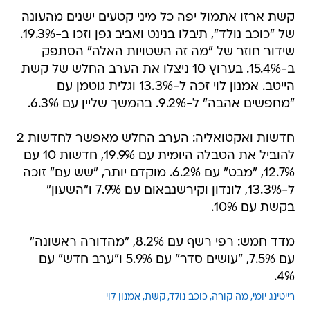
קשת ארזו אתמול יפה כל מיני קטעים ישנים מהעונה
של "כוכב נולד", תיבלו בנינט ואביב גפן וזכו ב-19.3%.
שידור חוזר של "מה זה השטויות האלה" הסתפק
ב-15.4%. בערוץ 10 ניצלו את הערב החלש של קשת
הייטב. אמנון לוי זכה ל-13.3% וגלית גוטמן עם
"מחפשים אהבה" ל-9.2%. בהמשך שליין עם 6.3%.
חדשות ואקטואליה: הערב החלש מאפשר לחדשות 2
להוביל את הטבלה היומית עם 19.9%, חדשות 10 עם
12.7%, "מבט" עם 6.2%. מוקדם יותר, "שש עם" זוכה
ל-13.3%, לונדון וקירשנבאום עם 7.9% ו"השעון"
בקשת עם 10%.
מדד חמש: רפי רשף עם 8.2%, "מהדורה ראשונה"
עם 7.5%, "עושים סדר" עם 5.9% ו"ערב חדש" עם
4%.
רייטינג יומי
מה קורה
כוכב נולד
קשת
אמנון לוי