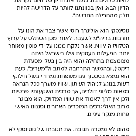
להיות כלולים בה. נלמד את הדיון של היום לקראת
הדיון הבא, ואין בכוונתנו לוותר על הדרישה להיות
חלק מהחבילה החדשה".
גוסינסקי הוא אוליגרך רוסי אשר צבר את הונו על
חורבות בריה"מ לשעבר. לאחר מכן השתלט על ערוץ
הטלוויזיה NTV, אשר נלקח ממנו על ידי פוטין מאוחר
יותר. הפעילות העסקית שלו בישראל היתה
מצומצמת בתחילה (הוא היה בין בעלי מסעדת
דיקסי), ובהמשך התרחבה למתב ול"מעריב". כעת
הוא נמצא בסכסוך עם משפחת נמרודי בשל חילוקי
דעות בנוגע לניהול העיתון. שוויו מוערך ככל הנראה
במאות מליוני דולרים, אך מרבית השקעותיו פרטיות
ולכן אין דרך לאמוד את שוויו המדויק. הוא מבוגר
מרוב האוליגרכים המוכרים האחרים וסגנונו האישי
פחות מנקר עיניים.
מהוט לא נמסרה תגובה. את תגובתו של גוסינסקי לא