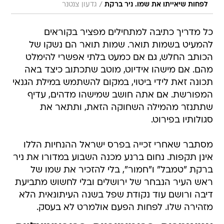
/
לפחות שיאייתו את שמו. ניר ברקת
גדעון צנטנר
כל מדריך כתיבה למתחילים מפציר בקוראים
להמעיט בשמות תואר. שמות תואר הם נשקו של
הכותב החלש, גם אם כמעט בלתי אפשרי להימלט
מהם. אם מישהו אידיוט, מוטב שתכתוב כיצד באה
תכונה זאת לידי ביטוי, במקום להשתמש במילת הגנאי
המפורשת. אם אתה חושב שמישהו מדהים, עדיף
שתתנזר מהמילה השחוקה הזאת, ותתאר את
סגולותיו בפירוט.
מסתבר שאחרי זכייה בפרס ישראל ההנחיות הללו
אינן תקפות. נחום ברנע מכנה השבוע במדורו את ניר
ברקת "טמבל" ו"חמור", בלי להזכיר את שמו של
ראש העיר הנבחר של ירושלים ובלי לחשוש מתביעת
דיבה ורושם עוד נקודת שפל בשנה העיתונאית הלא
מזהירה שלו. לפחות הפעם אולמרט לא בעסק.