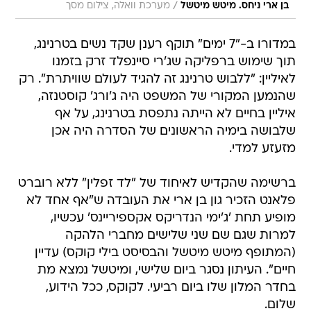
/
בן ארי ניחס. מיטש מיטשל
מערכת וואלה, צילום מסך
במדורו ב-"7 ימים" תוקף רענן שקד נשים בטרנינג,
תוך שימוש ברפליקה שג'רי סיינפלד זרק בזמנו
לאיליין: "ללבוש טרנינג זה להגיד לעולם שוויתרת". רק
שהנמען המקורי של המשפט היה ג'ורג' קוסטנזה,
איליין בחיים לא הייתה נתפסת בטרנינג, על אף
שלבושה בימיה הראשונים של הסדרה היה אכן
מזעזע למדי.
ברשימה שהקדיש לאיחוד של "לד זפלין" ללא רוברט
פלאנט הזכיר גון בן ארי את העובדה ש"אף אחד לא
מופיע תחת 'ג'ימי הנדריקס אקספיריינס' עכשיו,
למרות שגם שם שני שלישים מחברי הלהקה
(המתופף מיטש מיטשל והבסיסט בילי קוקס) עדיין
חיים". העיתון נסגר ביום שלישי, ומיטשל נמצא מת
בחדר המלון שלו ביום רביעי. לקוקס, ככל הידוע,
שלום.