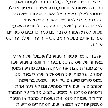
ומנצלים ומהגגים על העולם. כתבה, לעומת זאת,
כרוכה בשיחות ארוכות עם מרואיינים בטלפון ואפילו,
רחמנא ליצלן, ביציאה אל האוויר הפתוח  משימה
מסובכת למדי לאור מזג האוויר הבלתי צפוי
לאחרונה. כפועל יוצא, גם הפקה של טורים היא עניין
פשוט למדי: העורך מדבר עם כמה כותבים מוכשרים,
מעדכן אותם בנושא המבוקש - והופה, יש לנו פרויקט
מיוחד.
וזה בדיוק מה שעשו השבוע ב"השבוע" של הארץ.
באיחור של שמונה שנים בערך, ודווקא בשבוע שבו
מרצ מנערת קצת את המחנה הגווע, מודיע המוסף
הפוליטי על מותו של השמאל הישראלי בפרויקט
עמוס טורים מייגעים של אנשי שמאל. ברשימת
הכותבים אין שם אחד מפתיע, וגם לא דעה אחת
לרפואה ממרכז או מימין, שתביט מהצד על החבורה
הזחוחה שנפחה מזמן את נשמתה. כתבה או הסבר
מעמיק יותר לא תמצאו שם. המתחרים מידיעות