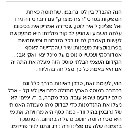
הנה ההבדל בין לטי גרובמן, שחתומה כאחת
המפיקות בסרט "רצח מוצדק" עם רוברט דה נירו
ואל פצ'ינו; ליאיר לוטן, שסדרה אמריקאית בכיכובו
עלתה השבוע ושהגיע לביקור מולדת: היא מתעקשת
לעשות קאמבק לחיינו בכל הזדמנות ומשתמשת
בפרובוקציות מעפנות: שיר שהקדישה לאסף
אמדורסקי ועכשיו טינופים על מיכל ינאי ואקי אבני.
הקידום העצמי הבלתי פוסק הזה מעלה את התהייה
אם היא באמת כל כך מצליחה בהוליווד.
הוא, לעומת זאת, סרבן ראיונות בדרך כלל וגם
בכתבה במוסף הארץ מתגלה כמרואיין לא קל - אבל
כולם יודעים שהוא עובד. בכל מקרה, ב-"7 ימים" לא
ניצלו את ההזדמנות כדי לבדוק מהו מעמדה האמיתי
של גרובמן בהוליווד- כמה כסף היא מרוויחה, את מי
היא מכירה ומה חושבים עליה בתחום. הסתפקו
בתמונה שלה עם פצ'ינו ודה נירו, ונתנו לניר פרידמן,