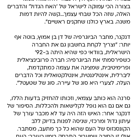
בצורה הכי עמוקה לישראל של 'האח הגדול' והדברים
האלה, שזה הכל שבחי עצמך...קשה להיות דמות
משנה. בארץ כולנו שחקנים ראשיים".
דנקנר, מחבר הביוגרפיה של דן בן אמוץ, בוטה אף
יותר: "וצריך לקחת בחשבון גם את החברה
הישראלית, בוודאי כפי שהיא היתה ב-92'
כשפירסמתי את הביוגרפיה: חברה פרובינציאלית
ופרימיטיבית, שמציגה את עצמה כמתקדמת,
ליברלית, אינטליגנטית, אינטלקטואלית וכל הדברים
העלה. לצערי היא סוג של עיירה. סוג של שטעטל".
סרנה הוא כותב עצמאי, וזכותו להחזיק בדעות הללו,
גם אם גם הוא נופל לקלישאות ולהכללות. הסיפור של
דנקנר אחר: האיש הזה היה עד לא מכבר עורך של
עיתון גדול ומרכזי, שניסה לפנות בדיוק ללב
הקונסנזוס של העם שהוא כל כך מתעב, מסתבר.
אולי זו הסיבה שמעריב התרסק בימיו כעורך: העם,