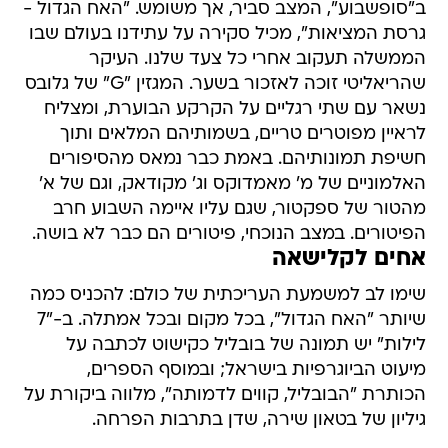
ב"סופשבוע", המצב סביר, אך משומש. "האח הגדול -
גרסת המציאות", מכיל סקירה על עתידנו בעולם שבו
הממשלה תעקוב אחרי כל צעד שלנו. העיקר
שהריאליטי זוכה לאזכור בשער. המגזין "G" של גלובס
נשאר עם שתי רגליים על הקרקע הבוערת, ומצליח
לראיין מפוטרים טריים, בשמותיהם המלאים ותוך
חשיפת תמונותיהם. באמת כבר נמאס מהסיפורים
האלמוניים של מ' מאמדוקס וג' מקודאק, וגם של א'
מהטור של ספקטור, שגם עליו איימה השבוע חרב
הפיטורים. במצב הנוכחי, פיטורים הם כבר לא בושה.
אחים לקלישאה
שימו לב למשמעת העריכתית של כולם: להכניס כמה
שיותר "האח הגדול", בכל מקום ובכל אמתלה. ב-"7
לילות" יש תמונה של בובליל כקישוט לכתבה על
מיעוט הביוגרפיות בישראל; ובמוסף הספרים,
הכותרת "הבובליל, קווים לדמותה", מלווה ביקורת על
גיליון של בטאון שירה, שדן בתרבות הפרחה.