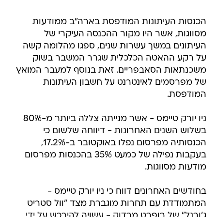
הכנסות העיתונות המודפסת בארה"ב ממודעות
מסווגות, אשר היו מקור ההכנסה העיקרי של
העיתונים במשך עשרות שנים, ספגו מהלומה קשה
על רקע ההאטה הכלכלית שגרר המשבר בשוק
משכנתאות הסאבפריים. זאת בנוסף למעבר המואץ
של מפרסמים לאינטרנט על חשבון העיתונות
המודפסת.
ניו יורק טיימס - אשר מנייתה צללה ביותר מ-80%
בשלוש השנים האחרונות - דיווחה שלשום כי
הכנסותיה מפרסום נפלו באוקטובר ב-17.2%,
בעקבות נפילה של כמעט 35% בהכנסות מפרסום
מודעות מסווגות.
בחודשים האחרונים דווח כי ניו יורק טיימס -
המתמודדת עם תחרות מוגברת מצד "וול סטריט
ג'ורנל" של רופרט מרדוק - עשויה להירכש על ידי