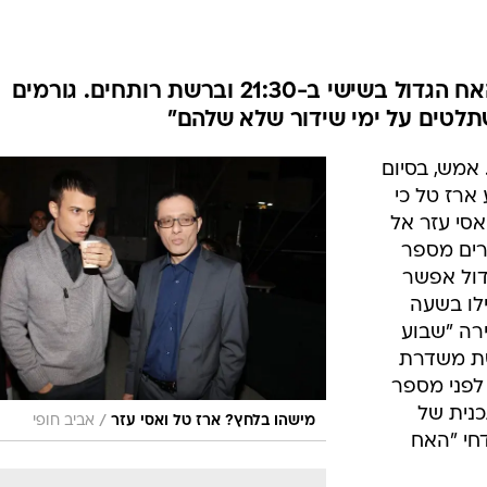
ארז טל ואסי עזר נכנסים לבית האח הגדול בשישי ב-21:30 וברשת רותחים. גורמים
תלטים על ימי שידור שלא שלהם"
מש, בסיום
ארז טל כי
ו הוא ואסי עזר אל
רים מספר
ול אפשר
ת בערוץ 20 של HOT ואילו בשעה
ירה "שבוע
שת משדרת
 לפני מספר
נית של
/
מישהו בלחץ? ארז טל ואסי עזר
אביב חופי
חי "האח