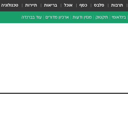
תרבות
סלבס
כסף
אוכל
בריאות
תיירות
טכנולוגיה
בינלאומי
תיקטוק
מגזין ודעות
ארכיון מדורים
עוד בברנז'ה
זמן צהוב
כתבו לנו
מדור סוף