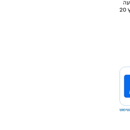
עה
הציבורית תכנית סאטירה אחת בטלוויזיה. מה שכן, אין פה ממש תחרות כי כשהם משדרים בערוץ 20
שימוש