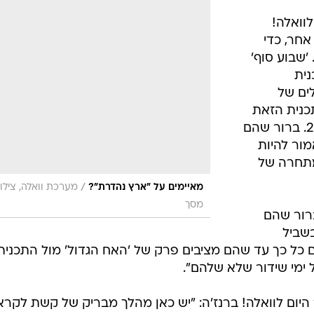
וואלה!
ערוץ אחר, כדי
הגיוני. 'שבוע סוף'
ית
ים של
כנית הזאת
הם מרימים ספיישל ברמה של ערוץ 2. ברור שהם
מור להיות
מתחרה של
/
מאיימים על "ארץ נהדרת"?
מערכת וואלה, צילו
מסך
ברור שהם
בשביל
 כל כך עד שהם מציבים פרק של 'האח הגדול' מול התכנית
ימי שידור שלא שלהם".
יום לוואלה! ברנז'ה: "יש כאן מהלך מבריק של קשת לקר