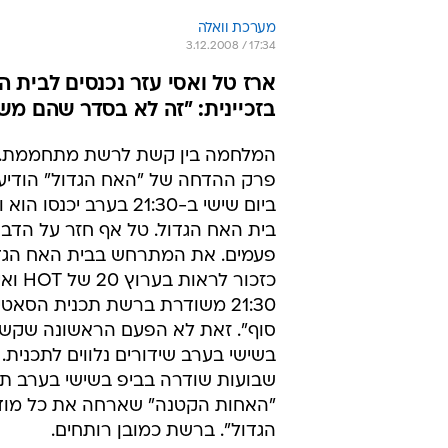
מערכת וואלה
3.12.2008 / 17:34
בזכיינית: "זה לא בסדר שהם מש
המלחמה בין קשת לרשת מתחממת. א
פרק ההדחה של "האח הגדול" הודיע 
ביום שישי ב-21:30 בערב יכנס
בית האח הגדול. טל אף חזר על הדב
פעמים. את המתרחש בבית האח הגד
כזכור לראו
21:30 משודרת ברשת תכנית הסאט
סוף". זאת לא הפעם הראשונה שק
בשישי בערב שידורים נלווים לתכנית.
שבועות שודרה בביפ בשישי בערב תכ
"האחות הקטנה" שארחה את כל מוד
הגדול". ברשת כמובן רותחים.