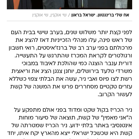
/
אח שלי ברינגטוון. ישראל בראון
שי אוקנין, שי אוקנין
לפני קצת יותר משלוש שנים, בערב שישי בבית העם
של ראש פינה, עלו מנהלי הזכייניות דאז להציג את
מרכולתם בפני ערב רב של ברנז'איסטים, רואי חשבון
ורגולטרים לקראת המכרז שהתרגש על התעשייה.
דורית ענבר הוצגה כמי שהולכת לאיבוד במבוכי
משרדי טלעד בירושלים, יוחנן צנגן הציג את וריאצית
רשת לצו פיוס ואבי ניר, עשה את הבלתי צפוי כשללא
עזרים טקטיים מסחררים פרש את המשנה של קשת
לעשור הקרוב.
ניר הכריז בקול שקט ומדוד בפני אולם מתפקע על
ה"אני מאמין" של קשת, תוצאה של סיעור מוחות
אינטנסיבי באתר בלתי ידוע. ניר הכריז שמטרתה של
קשת היא שכשכל ישראלי ייצא מהארץ יקח איתו, יחד