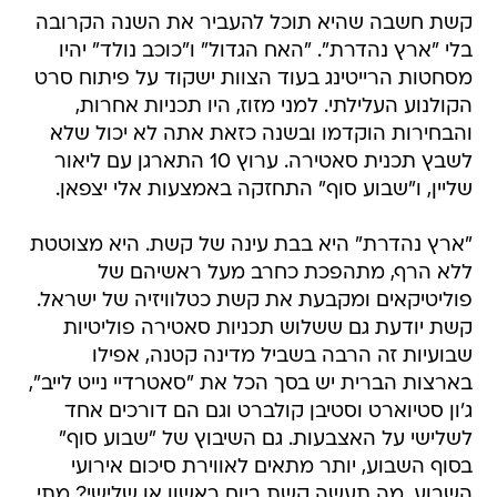
קשת חשבה שהיא תוכל להעביר את השנה הקרובה
בלי "ארץ נהדרת". "האח הגדול" ו"כוכב נולד" יהיו
מסחטות הרייטינג בעוד הצוות ישקוד על פיתוח סרט
הקולנוע העלילתי. למני מזוז, היו תכניות אחרות,
והבחירות הוקדמו ובשנה כזאת אתה לא יכול שלא
לשבץ תכנית סאטירה. ערוץ 10 התארגן עם ליאור
שליין, ו"שבוע סוף" התחזקה באמצעות אלי יצפאן.
"ארץ נהדרת" היא בבת עינה של קשת. היא מצוטטת
ללא הרף, מתהפכת כחרב מעל ראשיהם של
פוליטיקאים ומקבעת את קשת כטלוויזיה של ישראל.
קשת יודעת גם ששלוש תכניות סאטירה פוליטיות
שבועיות זה הרבה בשביל מדינה קטנה, אפילו
בארצות הברית יש בסך הכל את "סאטרדיי נייט לייב",
ג'ון סטיוארט וסטיבן קולברט וגם הם דורכים אחד
לשלישי על האצבעות. גם השיבוץ של "שבוע סוף"
בסוף השבוע, יותר מתאים לאווירת סיכום אירועי
השבוע. מה תעשה קשת ביום ראשון או שלישי? מתי