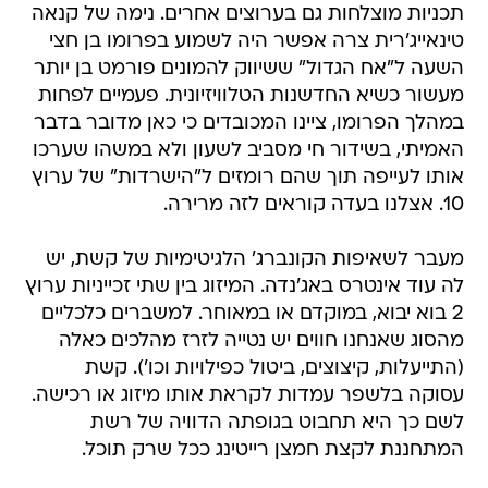
תכניות מוצלחות גם בערוצים אחרים. נימה של קנאה
טינאייג'רית צרה אפשר היה לשמוע בפרומו בן חצי
השעה ל"אח הגדול" ששיווק להמונים פורמט בן יותר
מעשור כשיא החדשנות הטלוויזיונית. פעמיים לפחות
במהלך הפרומו, ציינו המכובדים כי כאן מדובר בדבר
האמיתי, בשידור חי מסביב לשעון ולא במשהו שערכו
אותו לעייפה תוך שהם רומזים ל"הישרדות" של ערוץ
10. אצלנו בעדה קוראים לזה מרירה.
מעבר לשאיפות הקונברג' הלגיטימיות של קשת, יש
לה עוד אינטרס באג'נדה. המיזוג בין שתי זכייניות ערוץ
2 בוא יבוא, במוקדם או במאוחר. למשברים כלכליים
מהסוג שאנחנו חווים יש נטייה לזרז מהלכים כאלה
(התייעלות, קיצוצים, ביטול כפילויות וכו'). קשת
עסוקה בלשפר עמדות לקראת אותו מיזוג או רכישה.
לשם כך היא תחבוט בגופתה הדוויה של רשת
המתחננת לקצת חמצן רייטינג ככל שרק תוכל.