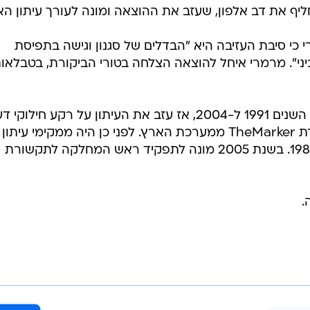
יף את דב אלפון, שעזב את ההוצאה ומונה לעורך עיתון הא
כי סיבת העזיבה היא "הבדלים של סגנון וגישה בתפיסת
ביני". מרמרי איחל להוצאה הצלחה בטורי הביקורת, בטבלאו
מרמרי 59, היה עורך עיתון הארץ בין השנים 1991 ל-2004, אז עזב את העיתון על רקע חילו
עם המו"ל עמוס שוקן בעקבות הפרדת TheMarker ממערכת הארץ. לפני כן היה ממקימי עיתון
העיר ב-1980 ואף ערך אותו עד ל-1984. בשנת 2005 מונה לתפקיד ראש המחלקה לתקשורת
.