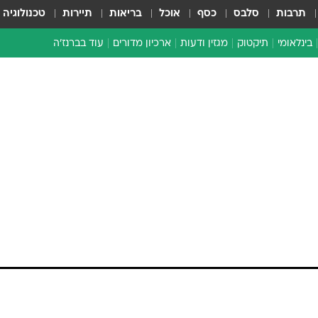
תרבות
סלבס
כסף
אוכל
בריאות
תיירות
טכנולוגיה
בינלאומי
תיקטוק
מגזין ודעות
ארכיון מדורים
עוד בברנז'ה
זמן צהוב
כתבו לנו
מדור סוף