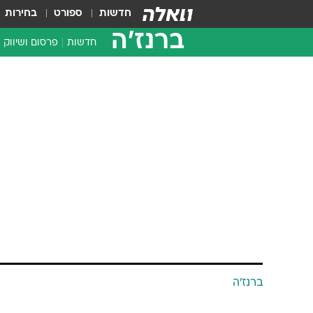
חדשות
ספורט
בחירות
ברנז'ה
חדשות
פרסום ושיווק
ברנז'ה