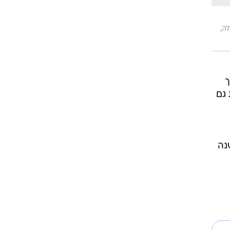
ה,
ך
גם
נה