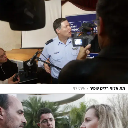
/
תת אלוף רליק שפיר
איתי לוי