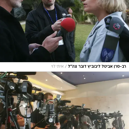
/
רב-סרן אביטל ליבוביץ דובר צה"ל
איתי לוי