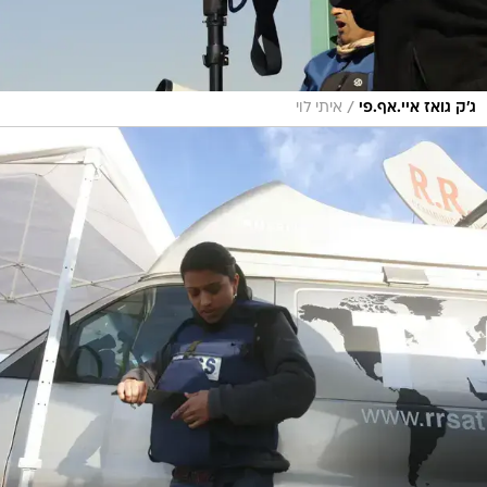
/
ג'ק גואז איי.אף.פי
איתי לוי