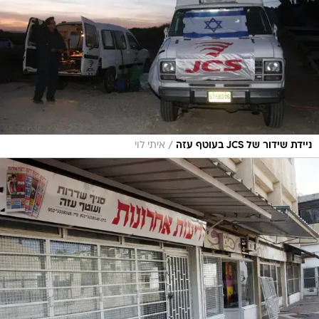
/
ניידת שידור של JCS בעוטף עזה
איתי לוי