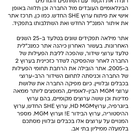
רונדה את הקשר עם השותפים והגורמים
הבינלאומיים העובדים מול החברה וכן תלווה באופן
אישי את פיתוח ערוץ SHE החדש. כמו כן, תרכז אתר
את איתור המנכ"ל החדש ואת השתלבותו בתפקיד.
אתר מילאה תפקידים שונים בטלעד ב-25 השנים
האחרונות. בעשור האחרון כיהנה אתר כמנכ"לית
טלעד ערוצי שידור, שהפכה לליבת הפעילות של
החברה לאחר שהפסיקה לשדר כזכיינית בערוץ 2
ב-2005. אתר הובילה את הרחבת תחומי הפעילות
של החברה וכניסתה לתחום השידור הרב-ערוצי
בכבלים ובלוויין. כיום מפיקה החברה את שלושת
ערוצי MGM הבין-לאומיים, המופצים ליותר ממאה
מדינות וכן ששה ערוצים מקומיים, בהם ערוץ
ביוגרפיה, ערוץHD MGM, ערוץ SHE החדש, ערוץ
ההיסטוריה, ערוץ הבידור E! וערוץ MGM. מספר
המנויים על ערוצים אלו בכבלים ובלווין מסתכם
בלמעלה ממיליון בתי אב.