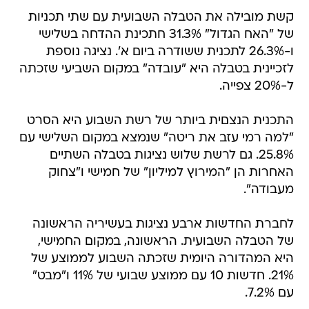
קשת מובילה את הטבלה השבועית עם שתי תכניות
של "האח הגדול" 31.3% חתכינת ההדחה בשלישי
ו-26.3% לתכנית ששודרה ביום א'. נציגה נוספת
לזכיינית בטבלה היא "עובדה" במקום השביעי שזכתה
ל-20% צפייה.
התכנית הנצםית ביותר של רשת השבוע היא הסרט
"למה רמי עזב את ריטה" שנמצא במקום השלישי עם
25.8%. גם לרשת שלוש נציגות בטבלה השתיים
האחרות הן "המירוץ למיליון" של חמישי ו"צחוק
מעבודה".
לחברת החדשות ארבע נציגות בעשיריה הראשונה
של הטבלה השבועית. הראשונה, במקום החמישי,
היא המהדורה היומית שזכתה השבוע לממוצע של
21%. חדשות 10 עם ממוצע שבועי של 11% ו"מבט"
עם 7.2%.