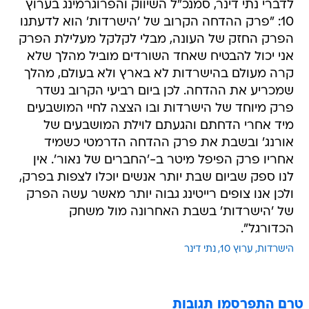
לדברי נתי דינר, סמנכ"ל השיווק והפרוגרמינג בערוץ
10: "פרק ההדחה הקרוב של 'הישרדות' הוא לדעתנו
הפרק החזק של העונה, מבלי לקלקל מעלילת הפרק
אני יכול להבטיח שאחד השורדים מוביל מהלך שלא
קרה מעולם בהישרדות לא בארץ ולא בעולם, מהלך
שמכריע את ההדחה. לכן ביום רביעי הקרוב נשדר
פרק מיוחד של הישרדות ובו הצצה לחיי המושבעים
מיד אחרי הדחתם והגעתם לוילת המושבעים של
אורנג' ובשבת את פרק ההדחה הדרמטי כשמיד
אחריו פרק הפיפל מיטר ב-'החברים של נאור'. אין
לנו ספק שביום שבת יותר אנשים יוכלו לצפות בפרק,
ולכן אנו צופים רייטינג גבוה יותר מאשר עשה הפרק
של 'הישרדות' בשבת האחרונה מול משחק
הכדורגל".
הישרדות
ערוץ 10
נתי דינר
טרם התפרסמו תגובות