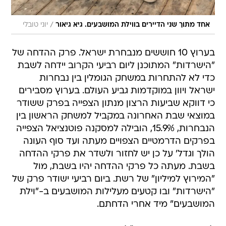
/
אחד מתוך שני הדיירים בווילת המושבעים. גיא גיאור
יוני טובלי
בערוץ 10 חוששים מנבחרת ישראל. פרק ההדחה של
"הישרדות" המתוכנן ליום רביעי הקרוב יידחה לשבת
כדי לא להתחרות במשחק הגומלין בין נבחרות
ישראל ויוון במוקדמות גביע העולם. בערוץ מסבירים
כי דווקא שביעות הרצון מנתון הצפייה בפרק ששודר
במוצאי שבת האחרונה במקביל למשחק הראשון בין
הנבחרות, 15.9%, הובילה למסקנה פוטנציאל הצפייה
בפרקים הדרמטיים הצפויים מעתה ועד סוף העונה
הולך וגדל' על כן יש לחזור ולשדר את פרקי ההדחה
בשבת. מעתה כל פרקי ההדחה יהיו בשבת, מול
"המירוץ למיליון" של רשת. ביום רביעי ישודר פרק של
"הישרדות" ובו קטעים מעלילות המושבעים ב-"וילת
המושבעים" מיד אחרי הדחתם.