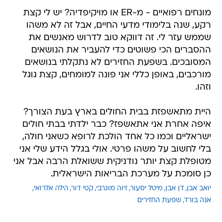
מונחים רפואיים - מ-ER או מויקיפדיה? יש לי קצת
רקע, שנה בלימודי מדעי החיים, אבל זה לא משהו
שממש עזר לי. זה דווקא טוב לדרוש מאנשים את
ההסברים הכי פשוטים כדי להעביר את הנושאים
המסובכים. בשפעת החזירים לא נתקלתי בנושאים
מורכבים, באופן כללי אני פונה למומחים, קצת גוגל
וזהו.
היית מתאשפזת בבית החולים בארץ בעת הצורך?
איפה אחרת אני אתאשפז? כבר ילדתי בבתי חולים
ישראליים וכמו כל אחד הולכת לרופא כשאני חולה,
בלי לחשוב על משהו פרטי. אולי בגלל הידע שלי אני
מטופלת קצת יותר נודניקית ששואלת הרבה אבל אני
כן סומכת על מערכת הבריאות הישראלית.
יואב אבן
דן אבן
מיטל יסעור
זיוה מוגרבי
קטי דור
הילה אלרואי
אנה בורד
שפעת החזירים