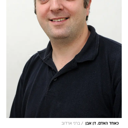
/
כאחד האדם. דן אבן
ברני ארדוב