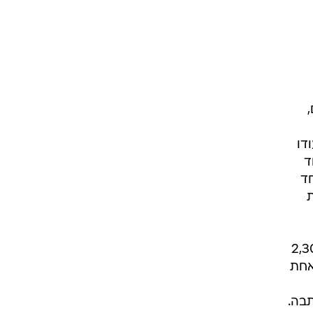
דו
עוד
ד
ה, הוא כבר לא יכול היה יותר. בסך הכל יש בכתבה כ-2,300
 אחת
בה.