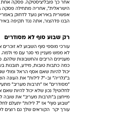
אחר כך פובליציסטיקה. פסקה אחת 
הישראלית", אחריה מתחילה פסקה ב
אפשרית באיראן נועד לדחוק באמריקא
הבנו פדהצור, אתה נגד תקיפה באירא
רק שבוע סוף לא מסודרים
עורכי מוספי סוף השבוע לא זוכרים א
לא ממש מעניין מי סגר עם מי ולמה. 
מעניינים הריבים והחשבונות שלהם. 
כמה כתבות טובות, מידע, תובנות בש
יכול להיות שאם אסף הראל ומולי שגב
ב"גלריה" וב-"7 לילות" את העונה
"מסודרים" אז "תרבות מעריב" מתעלם
לחלוטין? נכון שלא יכול להיות שאם או
מייחצן ב"תרבות מעריב" את שובה 
"שבוע סוף" אז "7 לילות" יתעל
עורך יקר  הקוראים שלך גם רוצים ל