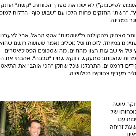
בוע לפייסבוק") לא ישנו את מערך הכוחות. "קשת" החזקי
ץ". "רשת" החזקים פחות הלכו עם "שבוע סוף" הדלוח למוס
גר במדינה.
 ויותר מצחיק מהקולגה מ"שוטטות" אסף הראל. אבל לצערנו 
ניינים במיוחד. לזכותו של גוטליב נאמר שעושה רושם שהוא
ץ של אי שביעות רצון מהחיים, מה שמכונים הפסיכיאטרים
את למרות שהכותב מתעקש דווקא שחייו "סבבה". אהבתי את הכ
דים דרמטיים. התרגלנו שכל שחקן "הכי אוהב" את התיאטר
ליב מעדיף צחוקים בטלוויזיה.
וקר עושה
נוכחותו של
בות עם
בשעת זריחה
יון