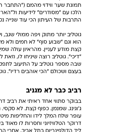
תמונת שער ווידוי מהמם ("התחבר הש
הלכו עם "מסודרים" לידיעות ול"האר
התרבות של העיתון הכי עוד שנייה נס
גוטליב יותר מתוק ויפה ממולי שגב,
הוא וגם "שבוע סוף" לא חמים ולא מע
קצת מודע לעניין. מהראיון עולה שמ
"דיכי". גוטליב רוצה שיניחו לו, וז
שבה מספר גוטליב על התיעוב לתפקי
בעצם ושכולם "הכי אוהבים רדיו". גוט
רביב כבר לא מגניב
בבוקר סתווי אחד ראיתי את רביב דר
ג'וגינג. שמנמן. כפוף קצת. לא סקסי. 
עופר שלח המלך לידו והחליפות מיטי
דרוקר הטלוויזיוני וחסרות לו מאוד 
ליד הדולפינריום בתל אביב. אחרי הרא