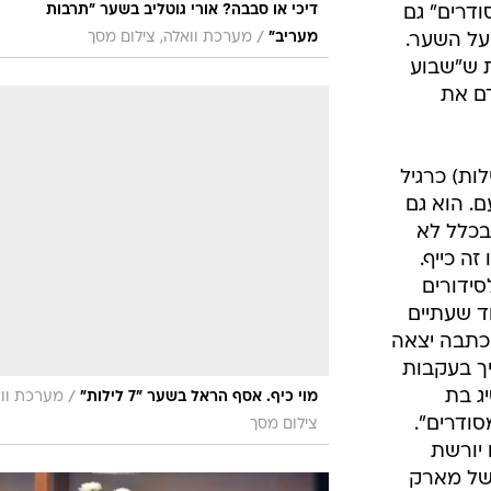
דיכי או סבבה? אורי גוטליב בשער "תרבות
ודרים" גם
/
מעריב"
מערכת וואלה, צילום מסך
על השער.
ת ש"שבוע
ם את
ת בהרחבה. אסף הראל (7 לילות) כרגיל
ם. הוא גם
 בכלל לא
זה כייף.
סידורים
וד שעתיים
כתבה יצאה
יך בעקבות
יג בת
/
מוי כיף. אסף הראל בשער "7 לילות"
מערכת ווא
סודרים".
צילום מסך
 יורשת
 של מארק