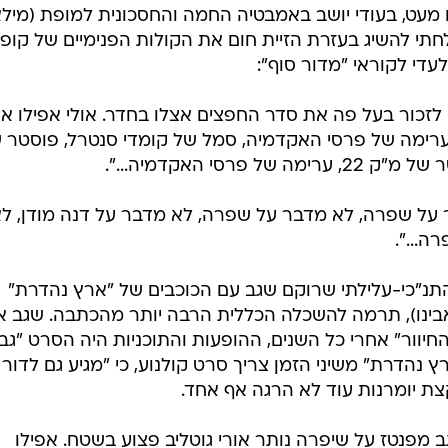
 מעט, בעודי יושב באמבטיה החמה והחסכונית למופת (מיל
תי להשיג בעזרת הזיית חום את הקולות הפנימיים של קופ
עדי לקוראי "מדור סוף":
 לזכור בעל פה את סדר החפצים אצלו בחדר. אולי אפילו א
זה בכתבה: פוסטר של מ"ק 22, ערימה של פרסי האקדמיה, סמל של קומדי סנטרל, פוסטר
רסי האקדמיה...".
על שפרה, לא מדבר על שפרה, לא מדבר על דנה מודן, ל
ה...".
"כי-עלילתי שרוקם שגב עם הכוכבים של "ארץ נהדרת"
בינו), תרמה להשכלה הכללית הרבה יותר מהכתבה. שגב א
ור" אחרי כל השנים, ההופעות והתוכניות היה הסרט "גב
רץ נהדרת" משיני הזמן צריך סרט קולנוע, כי "מגיע גם לדור
צת יומרנות עוד לא הרגה אף אחד.
ב מפנטז על שיפרה נותר אורי גוטליב פצוע בשטח. אפילו