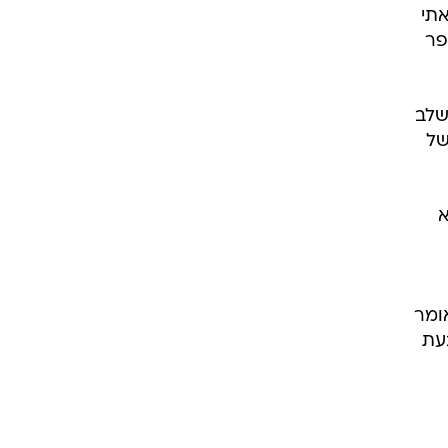
אתי
פר
שלב
 של
א
ומר
עת