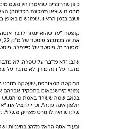
כיוון שהדברים שנאמרו היו משמימים
מהמים שיצאו ממכונת הכביסה) הצלח
ושגב בזמן הראיון, שמוגשים באופן בל
קופפר: "עד שהוא יגמור לדבר אנסה
את 
'מסודרים', פוסטר של סיינפלד. פוסטר של מ"ק 22, ערימה של פ
שגב: "לא מדבר על שפרה, לא מדבר 
מדבר על דנה מודן, לא מדבר על שפר
הבוקסה המצורפת, שעסקה בסרט התנ
(מוטי קירשנבאום בתפקיד אברהם א
בכאב שמה ששרד באמת מ"הגשש החיו
חלפון אינה עונה". וכדי להציל את "א
שלנו שיהיה לו סרט מצחיק משלו". ק
ובעוד אסף הראל מלהג בחינניות ושג