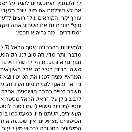
לך ולכתביך המוכשרים להגיד על "מס
אם לא קיבלתם את מולי שגב בלעדי 
עורך יקר  הקוראים שלך רוצים לדע
סוף" חוזרת גם אם השבוע אתה מקד
"מסודרים". מה נהיה איתכם?
ולראיונו
מדבר יותר מדי. וזה טוב לנו. רק הפע
נבוך נורא ותוכנית הלילה שלו הייתה
משהו בדיוק בגלל זה. אבל ראיון איתו 
המראיין מניח לפניו את הטייפ ויוצא ל
בדואר ובאגף לגביית מים וארנונה. ע
תשכב בטייפ כתבה חושפנית. אחלה 
לרביב גולן על הראל. הראל מספר א
יחסיו (בקרוב נישואיו) עם דפנה לוסט
העשירים, השתנו חייו. כמעט כמו ב"מ
הסיפורים מצחיקים: איך שכנעה אותו
המיליונים החטובה לרכוש מעיל עור