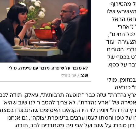
ורו ואיך ניצל מהטירוף
האשראי שלו
חא) הראל
קנה ב-2,000 שקל ("אחרי
כל החיים",
הצעירה "עוד
ריי הטובים
ט בכסף של
בר על כסף.
לא מדבר על שיפרה, מדבר עם שיפרה. מולי
/
שגב
יוני טובלי
זומן, מולי
" כנראה
ארץ נהדרת" שזה כבר "תופעה תרבותית", עאלק. תודה לכם
טירה של "ארץ נהדרת". לא צריך להסביר לנו שוב שהיא
ץ נהדרת" ויונית לוי היו הקנאים האמיצים שהתבצרו במצוד
על טפו וחמתו לעסו ערבים ב"עופרת יצוקה", גם אנחנו
 מיברג על שגב ועל אבי ניר. מסתדרים לבד, תודה.