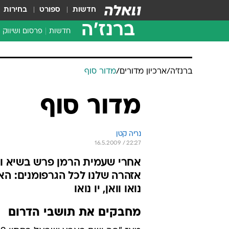
חדשות
ספורט
בחירות
ברנז'ה
חדשות
פרסום ושיווק
ברנז'ה
/
ארכיון מדורים
/
מדור סוף
מדור סוף
נריה קטן
16.5.2009 / 22:27
אחרי שעמית הרמן פרש בשיא ויצ
אזהרה שלנו לכל הגרפומנים: הא
נואו וואן, יו נואו
מחבקים את תושבי הדרום