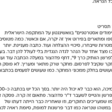
ל הנראה.
 תסריט
מודים אסטרטגיים" בוואשינגטון על המתקפה הישראלית
ו ומתארים בפירוט איך זה יקרה, אם וכאשר. כמה מטוסים,
טרות שייבחרו, סיכויי ההצלחה ועוד. כתבה מעניינת. יותר
על גבו מצד אחד של הנהר לגדה הנגדית בלי לעולל להן דבר. בעו
משנן מנטרות מתוך כללי "האתיקה לפרשן הוותיק כרך 9", דחף פדהצור במעלה הכתבה עוד ו
מחקר שקיבל לפרסום. מחקר שרק מתאר ומעריך. לא פוסק ח
שעושים בחלק ממכוני המחקר. כמו שעושים לפעמים בכתבות
ואז, כמו עקרב שעזב את קבוצת התמיכ
ת של הפרשן והטייס לשעבר ד"ר פדהצור. פתאום זה קרה. פסקה
ו שמעריכים החוקרים, וזו שאחריה כבר הייתה דעתו של
במשהו שנראה כמו דבר פרשנות למופת, סיומת ראויה לכת