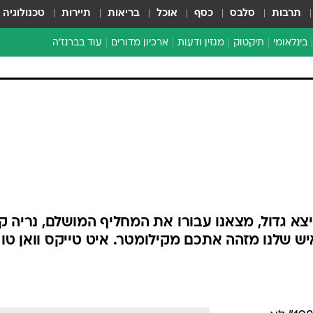
תרבות
סלבס
כסף
אוכל
בריאות
תיירות
טכנולוגיה
בינלאומי
תיקטוק
מגזין ודעות
ארכיון מדורים
עוד בברנז'ה
זמן צהוב
כתבו לנו
מדור סוף
א גדול, מצאנו עבורו את המחליף המושלם, נריה קט
יש שלנו מזהה אתכם מקילומטר. איט טייקס וואן טו