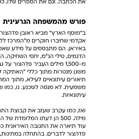
את הכתבה. וגם את הספרים שלו, ככ
פורש מהמשפחה הגרעינית
ב"מוסף הארץ" מביא ראובן פדהצור
אקדמי שחיברו חוקרים מ"המרכז ללי
באיראן. הם מתבססים על מידע שאספ
הדגמים, טילי הנ"מ, יחסי השחיקה, המ
מ-1,500 מילים העביר פדהצור 
תיאורים עיתונאיים לעילא, מתוך ה
משמעית. לא מנסה לשכנע. נו, כמו 
עיתונאיות.
מילה. 500 הן דעתו המלומד
עוד תיארה את התגובה האיראנית כמ
פדהצור לדברים. בהתחלה במתינות, 