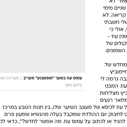
מאז "פה ושם בארץ ישראל בסתיו 1982" לא
שניים מימי
קריאה. לא
ולי חשבתי
אולי כי
ין עוז -
קולים של
השמונים.
בוד צאתו מחדש של
ימוביץ
/
עמוס עוז בשער "סופשבוע" מעריב
מערכת וואל
בה גרמה לי
צילום מסך
וז. המבט
יץ מצליחות
תאר רגעים
של עוז לכיסא של מעצב השיער שלו, בין חנות הטבע במרכז
ייט לחיבוק יום ההולדת שמקבל בעלה מהנשיא שמעון פרס.
הגיד או לכתוב על עמוס עוז. מה אפשר לחדש?", כדאי לק