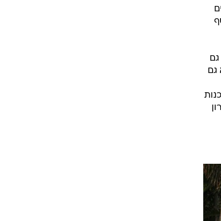
ם
ף
גם
 גם
נות
ון