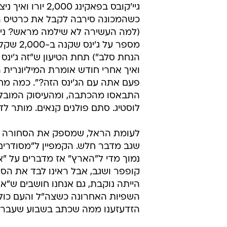
גיי'קובס בפאקינג 2,000 י
כשהמכונה סירבה לקבל את כרטיס 
(למה העשירה לא שילמה מראש? ני
מספר על ג'ינס ש
הנחת סלב") תחת הטיעון ש"זה ג'ינס ל
ואיך אחרי חודש אומרת המיליונרית 
פעם אתה עם הג'ינס הזה?". כמה מחב
התבאסו מהכתבה, ומהעיסוק המובל
לוסטיג. סתם פולנים קנאים. מותר לד
לעומת הראל, שמספק את הסחורה במ
שגב מדבר חלש. הקמפיין ל"מסודרים
נמוך מדי ל"הארץ" אז מדברים על "
קופפר ושגב, אבל ראינו לבד את הסא
הייתה נוקבת, גם אנחנו חושבים ש"אר
השפיות האחרונה כשצה"ל והעם כולו 
הזדעזענו ממה שכתב בשבוע שעבר רון