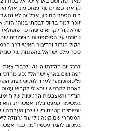
קראתי ספרים של עמוס עוז. אולי היו 
בית הספר התיכון, אבל זה לא נחשב 
זוכר למה בדיוק דבקתי בנוהג הזה. א
שלא קול לקרוא מישהו כה פופולארי, 
גיחכתי על הפומפוזיות הציבורית שהפג
הקול הגדול והדיבור האיטי דרך הרמ
כיכר מלכי ישראל בהפגנות של שנות 
לרגל יום הולדתו ה-70 ולכ
"פה ושם בארץ ישראל" נסע מרדכי חי
מ"סופשבוע" לערד לפגוש בעוז. הכת
באחת להרגיש שבא לי לקרוא עמוס ע
הנדיר והאצבעות הרגישות של חיימוב
במשימה כמעט בלתי אפשרית. הוא מ
יומיומיים קטנים בין שולחן העבודה 
המסחרי שם קונה נילי עוז גרנולה ל
במקום להגיד עכשיו "מה כבר אפשר ל