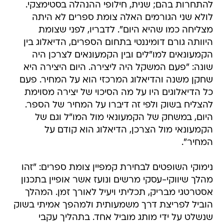
להתחרות בהם; שנית, חילופי ההנהלה בסטימצקי.
לולא שני הגורמים האלה צומת ספרים לא היתה
מצליחה כמו שהיא היום". לדבריו, לפני שצומת
היוותה גורם דומיננטי בתחום הספרים, הדיאלוג בין
הקמעונאים למו"לים ובין הקמעונאים לצרכן היה
שונה: "פעם המשקל היה ליצירה. היום היצירה היא
שחקן משנה והדיאלוג המרכזי הוא על המחיר. פעם
כל הדיאלוגים היו על מה הסיכוי של יצירה מסוימת
להצליח בשוק ולפי זה דיברו על המחיר של הספר.
היום, במשחק של הקמעונאי מול המו"ל וגם של
הקמעונאי מול הצרכן, הדיאלוג הוא קודם על
המחיר".
נימוקי השופטים לבחירת קמפיין צומת ספרים: "זהו
מהלך שיווקי-עסקי מרשים ונועז אשר אופיין בתכנון
אסטרטגי מבריק, תכליתי ויעיל לאורך זמן. המהלך
הוביל לפריצת דרך משמעותית ולמהפך אמיתי בשוק
שנשלט על ידי מותג מוביל אחד. בתהליך עקבי