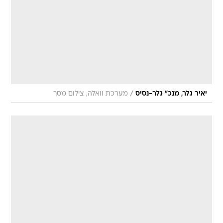
/
יאיר גלר, מנכ" גלר-נסיס
מערכת וואלה, צילום מסך