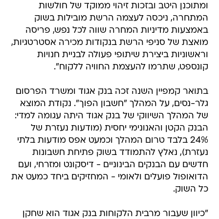
ומתוכנן היטב ובזכות זיהוי ממוקד של חולשות
המתחרה, ניכסה לעצמה הרשת מובילות בשוק
באמצעות מדיניות המחרה שווה לכל נפש, פריסה
מואצת של סניפי הרשת בנקודות מכירה אסטרטגיות,
וראשוניות ביצירת שיתופי פעולה לבניית חנויות
קונספט, שתרמו להעצמת החוויה ללקוח".
בתואר קמפיין השנה זכה בנק אגוד ומשרד הפרסום
גלר-נסים, על המהלך "חשבון הפוך". נקודת המוצא
של המהלך השיווקי של בנק אגוד היתה עגומה למדי:
הבנק הקטן והאנונימי יחסית (מודעות נעזרת של
24% בלבד טרום המהלך וכמעט אפס מודעות בלתי
נעזרת), נאלץ להתמודד בשוק פתיחת חשבונות
חדשים עם הבנקים הבינוניים - דיסקונט ומזרחי, ועם
הדואופול פועלים ולאומי - המחזיקים ביחד כמעט את
כל השוק.
"כיוון שעבור מרבית הלקוחות בנק אגוד הוא שחקן