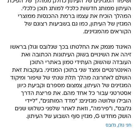
ושיפור המגזינים של העיתון כחלק ממהלך של הפיכת
העיתון ממותג חדשות כלכלי למותג תוכן כלכלי.
המהלך הוכיח את עצמו ברמת ההכנסות ממוצרי
המגזין של העיתון, כמו גם בשביעות רצונם של
הקוראים מהמגזינים.
האיגוד מנמק את החלטתו בכך שגלובס וגולן בראשו
זיהה את השינויים בשוק העיתונות הכתובה ואת
העובדה שהשוק העתידי טמון באתרי התוכן
האינטרנטיים ומצד שני בתוכן המגזיני. בעקבות זאת
הושלם לאחרונה מהלך תלת שנתי של שיפור ומיקוד
המגזינים של העיתון, צמצום מספרם וקביעת כיוון
אסטרטגי עבור כל אחד מהם. את פריצת הדרך
הובילו שלושה מגזינים: "מדד המותגים", "ליידי
גלובס", ו"פירמה", וזאת לאחר שלפני כשלוש שנים
הושק מחדש G, מגזין סוף השבוע של העיתון.
חגי גולן
גלובס