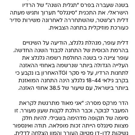
בשנה שעברה בפרס "תגלית השנה" של הרדיו
הישראלי. את התכנית "סינגלס" תערוך ותגיש מעתה
דלית רצ'שטר, שהשתחררה לאחרונה משירות סדיר
כעורכת מוזיקלית בתחנה הצבאית.
דלית עופר, מנהלת גלגלצ, הודיעה על השינויים
בהרמת הכוסית של התחנה לכבוד השנה החדשה.
עופר ציינה כי בשנה החולפת רשמה גלגלצ את
העלייה הגדולה ביותר שנרשמה באחוזי ההאזנה
לתחנות הרדיו, על פי סקר TGIהאחרון בו נקבע כי
בקרב גילאי 18-44 גלגלצ הינה התחנה המואזנת
ביותר בישראל, עם שיעור של 38.5 אחוזי האזנה.
הדר מרקס מסרה: "אני מאוד מתרגשת לקראת
המעבר לבוקר, וכבר הולכת לקנות שעון מעורר. זו
סיומה של תקופה מדהימה בשבילי. להיות חלק
מצוות סינגלס הייתה זכות מופלאה. תודה ואינספור
נשיקות לדן-דן מטיוק העורך והמון הצלחה לדלית,