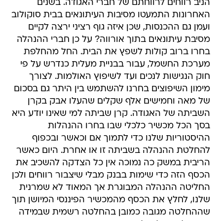
הניב רווחים לרווחתם של חברי האגודה. בשנים
האחרונות התמעטו מסיבות העיתונאים בבית סוקולוב
ועמן גם ההכנסות, שכן איזה גוף רציני ירצה לקיים
מסיבת עיתונאים בתוך אורווה? על כן חברי ההנהלה
בחרו ברוב קולות לשפץ את הבית. החל מהחלפת
מערכת החשמל, עבור בבניית מעלית כנדרש על פי
חוק הנגישות לנכים ועד לשיפוץ האולמות. לצורך
מימון השיפוצים בחרנו להשתמש בין היתר גם בסכום
של מאה וחמישים אלף שקלים שהעלו אבק בקרן
השביתה של האגודה. קרן שביתה למי שאינו יודע היא
בסך הכל מכשיר כלכלי שבו בחרו ההנהלות
ההיסטוריות שלנו כדי לתמוך אם וכאשר ובכפוף
להחלטת ההנהלה בשביתה זו או אחרת. היום כאשר
הריבית במשק כה נמוכה אין כל הצדקה להשכיב את
הכסף הזה כדי שימות בבנק מבלי שיצבור רווחים ולכן
החליטה ההנהלה המבוגרת אך המאוד לא שמרנית
שלנו, לחלץ את הכסף מהמכשיר הפיננסי המיושן תוך
שההחלטה מגובה כמובן בהחלטה רשמית שבמידה