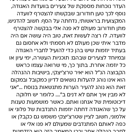
העדר נוכחות מספקת של צעירים בוועדות האגודה,
נוסף לכך טען חודורוב שבקשתו להצטרף לוועדה
המקצועית בראשותי, נדחתה על הסף. חשוב להדגיש,
מתן חודורוב מעולם לא פנה אלי בבקשה להצטרף
לוועדה. לו רצה לעשות זאת, טוב היה עושה אם היה
מדבר איתי שכן מעולם לא חסמתי ולא אחסום גם
בעתיד יוזמות שיש בהן כדי להועיל לחברי האגודה
ובמיוחד לצעירים שבהם: תוכניות העשרה, ימי עיון או
כל יוזמה אחרת. בתוך כך, מי שרואה עצמו כראש
הקבוצה הנ"ל הוא יאיר טרצ'יצקי, בישיבות ההנהלה
הוא אינו נוהג להעלות נושאים לדיון כמקובל ובמקום
זאת הוא נוהג להעיר הערות מתנשאות בנוסח ..."אני
לא מבין איך אתם לא דנים ב".... כלומר יש חלוקה
דיכוטומית של אנחנו ואתם. כאשר מושמעות טענות
על כך שהאגודה דחתה יוזמות התנדבות של פלוני או
אלמוני, חשוב לציין שטרצ'יצקי משמש גם כקבלן או
כפה לאותם המתנדבים שמעולם לא פנו אלי או
לחבר הנהלה אחר ובכן המאמר הזה הוא הזדמנות