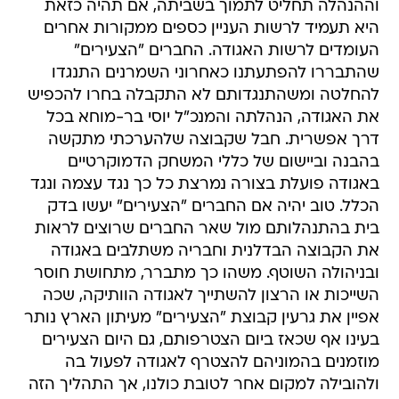
וההנהלה תחליט לתמוך בשביתה, אם תהיה כזאת
היא תעמיד לרשות העניין כספים ממקורות אחרים
העומדים לרשות האגודה. החברים "הצעירים"
שהתבררו להפתעתנו כאחרוני השמרנים התנגדו
להחלטה ומשהתנגדותם לא התקבלה בחרו להכפיש
את האגודה, הנהלתה והמנכ"ל יוסי בר-מוחא בכל
דרך אפשרית. חבל שקבוצה שלהערכתי מתקשה
בהבנה וביישום של כללי המשחק הדמוקרטיים
באגודה פועלת בצורה נמרצת כל כך נגד עצמה ונגד
הכלל. טוב יהיה אם החברים "הצעירים" יעשו בדק
בית בהתנהלותם מול שאר החברים שרוצים לראות
את הקבוצה הבדלנית וחבריה משתלבים באגודה
ובניהולה השוטף. משהו כך מתברר, מתחושת חוסר
השייכות או הרצון להשתייך לאגודה הוותיקה, שכה
אפיין את גרעין קבוצת "הצעירים" מעיתון הארץ נותר
בעינו אף שכאז ביום הצטרפותם, גם היום הצעירים
מוזמנים בהמוניהם להצטרף לאגודה לפעול בה
ולהובילה למקום אחר לטובת כולנו, אך התהליך הזה