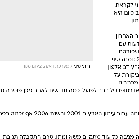
ני לקראת
כיום היא
ון.
ר האחרון,
י דעות עם
י שפורסם
לראשונה בוואלה! ברנז'ה, ביוני 2008 זומנה סיני
/
רותי סיני
מערכת וואלה, צילום מסך
רץ דב אלפון
ביקורת על
 מכתבים
צאו בסופו של דבר לפועל. כמה חודשים לאחר מכן פוטרה סינ
רותי סיני החלה לסקר את תחום הרווחה עבור עיתון הארץ ב-2001 ובשנת 2006 אף
נה מגיבה כל עוד מתקיים משא ומתן. טרם התקבלה תגובת