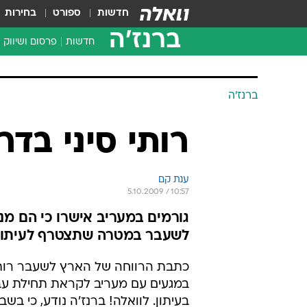
חדשות
ספורט
בחירות
ברנז'ה
חדשות
פרסום ושיווק
ברנז'ה
רותי סיני בד
ענת קם
5.10.2009 / 10:57
גורמים במעריב אישרו כי הם מ
לשעבר במטרה שתצטרף לעיתון
כתבת הרווחה של הארץ לשעבר רותי 
במגעים עם מעריב לקראת תחילת ע
בעיתון. לוואלה! ברנז'ה נודע, כי בשב