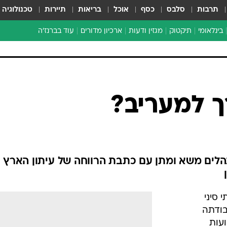
תרבות
סלבס
כסף
אוכל
בריאות
תיירות
טכנולוגיה
בינלאומי
תיקטוק
מגזין ודעות
ארכיון מדורים
עוד בברנז'ה
זמן צהוב
כתבו לנו
מדור סוף
רך למעריב?
נהלים משא ומתן עם כתבת הרווחה של עיתון הארץ
סיני
בודתה
ועות