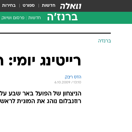
חדשות
ספורט
בחירות
ברנז'ה
חדשות
פרסום ושיווק
ברנז'ה
רייטינג יומי: ר
הדס ריבק 
6.10.2009 / 13:10
רוזנבלום נוהג את המונית לראש הטב