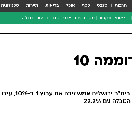
תרבות
סלבס
כסף
אוכל
בריאות
תיירות
טכנולוגיה
בינלאומי
תיקטוק
מגזין ודעות
ארכיון מדורים
עוד בברנז'ה
זמן צהוב
כתבו לנו
מדור סוף
וממה 10
הניצחון של הפועל באר שבע על בית"ר ירושלים אמש זיכה את ערוץ 1 ב-10%, עידו
לה עם 22.2%