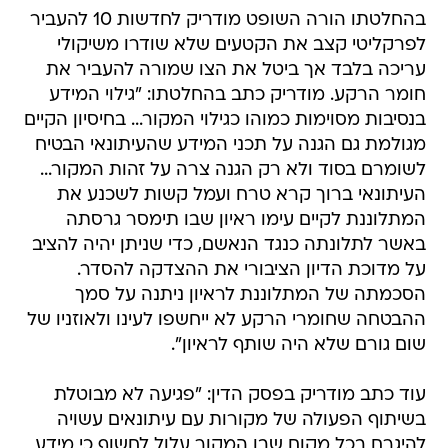
בהחלטתו הורה השופט מודריק לחדשות 10 להעביר
לפרקליטי קצב את הקטעים שלא שודרו משיקולי
עריכה בלבד אך ביטל את הצו שמורה להעביר את
חומר הרקע. מודריק כתב בהחלטתו: "גילוי המידע
בנסיבות מסוימות כמוהו כגילוי המקור... בחיסיון הקיים
מגולמת גם הגנה על תכני המידע שהעיתונאי הבטיח
לשומרם בסוד ולא רק הגנה צרה על זהות המקור...
העיתונאי ברוך קרא טרח ועמל קשות לשכנע את
המתלוננת לקיים עימו ראיון שבו תימסר גרסתה
באשר לתלונתה כנגד הנאשם, כדי שניתן יהיה להציב
על מדוכת הדיון הציבורי את ההצדקה להסדר.
הסכמתה של המתלוננת לראיון ניתנה על סמך
ההבטחה שחומרי הרקע לא ייחשפו לעינו ולאוזניו של
שום גורם שלא היה שותף לראיון".
עוד כתב מודריק בפסק הדין: "פגיעה לא מבוטלת
בשיתוף הפעולה של מקורות עם עיתונאים עשויה
להיגרם בכל מקום שבו המקור עלול לחשוף כי מידע