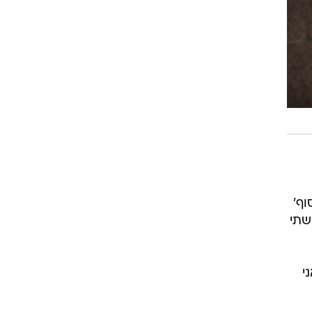
וף'
שתי
י