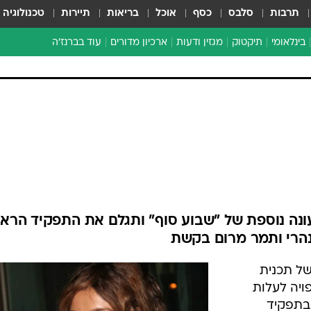
תרבות
סלבס
כסף
אוכל
בריאות
תיירות
טכנולוגיה
בינלאומי
תיקטוק
מגזין ודעות
ארכיון מדורים
עוד בברנז'ה
זמן צהוב
כתבו לנו
מדור סוף
ונה נוספת של "שבוע סוף" ותגלם את התפקיד הרא
הרי ותמר מרום בקשת
של תכנית
ויה לעלות
ן, 29, תשחק בתפקיד