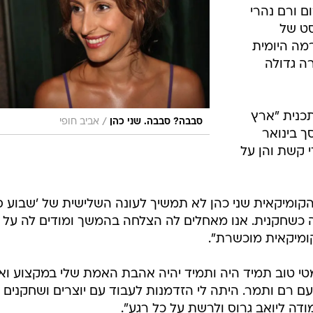
 ורם נהרי
סט של
מה היומית
כתה בהכרה גדולה
כנית "ארץ
/
סבבה? סבבה. שני כהן
אביב חופי
 בינואר
י קשת והן על
קומיקאית שני כהן לא תמשיך לעונה השלישית של 'שבוע ס
 כשחקנית. אנו מאחלים לה הצלחה בהמשך ומודים לה על 
ומיקאית מוכשרת".
י טוב תמיד היה ותמיד יהיה אהבת האמת שלי במקצוע ואנ
 רם ותמר. היתה לי הזדמנות לעבוד עם יוצרים ושחקנים
ודה ליואב גרוס ולרשת על כל רגע".