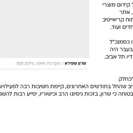
קשורת שיווקית ברדיו תל אביב, שב ומאחד כוחות
מש מנהל תקשורת שיווקית בעיתון
שפירא מונה
של קבוצת
צה אוה
 אחראי על קידום מוצרי
, אתר
, פיתוח קריאייטיב
דים ועוד.
 כסמנכ"ל
בעבר היה
ו תל אביב,
/
שרון שפירא
מערכת וואלה, צילום מסך