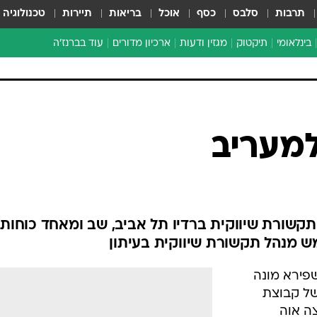
תרבות
סלבס
כסף
אוכל
בריאות
תיירות
טכנולוגיה
בינלאומי
תיקטוק
מגזין ודעות
ארכיון מדורים
עוד בברנז'ה
זמן צהוב
כתבו לנו
מדור סוף
מעריב