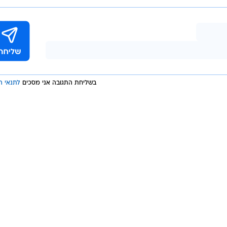
"כחלק
יב שהחל בחודשים האחרונים, קיימת חשיבות רבה לפעילויו
חה כי שרון, בזכות ניסיונו הרב וכישוריו, יסייע רבות להשג
בשליחת התגובה אני מסכים
לתנאי ה