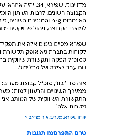
ענת קם
13.12.2009 / 11:06
שפירא, לשעבר סמנכ"ל הפקה ות
מנכ"ל מעריב אוה מדז'יבוז' ויש
סמנכ"ל רדיו תל אביב לשעבר שרון 
לתפקיד מנהל התקשורת השיווקית 
מעריב, כך הודיעה היום מנכ"ל הקבו
מדז'יבוז'. שפירא, 34, יהיה
הקבוצה השונים, לרבות העיתון היומי
האינטרנט nrg והמגזינים השונים
למוצרי הקבוצה, ניהול פרויקטים מיוח
שפירא מסיים בימים אלה את תפקידו
לקוחות בחברת גיא אופק תקשורת ו
סמנכ"ל הפקה ותקשורת שיווקית ברדי
שם עבד לצידה של מדז'יבוז'.