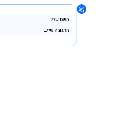
אוה מדז'יבוז', מנכ"ל קבוצת מעריב: 
ממערך השינויים והרענון למותג מער
התקשורת השיווקית של המותג. אני בטו
מטרות אלה".
שרון שפירא
מעריב
אוה מדז'יבוז'
טרם התפרסמו תגובות