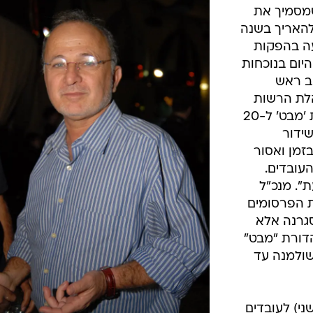
מסמיך את
להאריך בשנה
ה בהפקות
יים היום בנוכחות
שב ראש
הלת הרשות
לצעדי חירום, ואמר: "אסור לקצר את 'מבט' ל-20
ידור
זמן ואסור
עובדים.
". מנכ"ל
ת הפרסומים
גרנה אלא
דורת "מבט"
 תשולמנה עד
ני) לעובדים