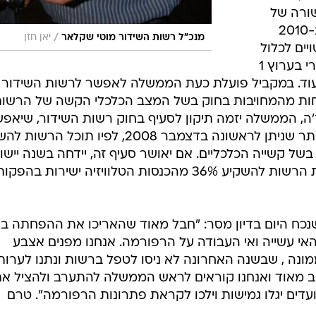
 בשורה של
צעדי חירום לשם צמצום הוצאותיה ב-2010
/
מנכ"ל רשות השידור מוטי שקלאר
יאן חזן
יים לכלול
קיצוץ משכורות, מעבר לשידור מחזורי בערוץ 1
רי החוץ ועוד. במקביל פועלת כעת הממשלה לאפשר לרשות השידור
ות מהמחויבות בחוק בשל המצב הכלכלי הקשה של הרשות
'ה, הממשלה יזמה תיקון לסעיף בחוק רשות השידור, שיאפ
לשר הממונה להאריך בשנה את ההיתר שניתן לראשונה בדצמבר 2008, לפיו תוכל 
 קשייה הכלכליים. אם יאושר סעיף זה, יידחה בשנה יישו
חוק רשות השידור החדש המחייב את הרשות להשקיע 36% מהכנסות הטלוויזיה ישירות בהפקו
שנכח היום בדיון מסר: "חבל מאוד שהאריכו את ההפחתה בע
אי עשייה ואי העבודה על הרפורמה. אנחנו מפנים אצבע
נה , שבשנה האחרונה לא ניסו לטפל ברשות ונתנו לערות
צוב מאוד ואנחנו קוראים לראש הממשלה להתערב ולהציל א
עדים יגלו גמישות וילכו לקראת פתרונות הרפורמה". טרם