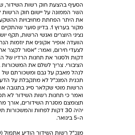
הסעיף בהצעת חוק רשות השידור, ש
השר הממונה על יישום חוק הרשות 
את היתר הפחתת מחויבויות ההשקע
מקור בערוץ 1. בדיון סוער שהתק
נציגי היוצרים ואנשי הרשות, תקף יו
הוועדה אופיר אקוניס את יוזמות הנ
דקות ולסגור את תחנות הרדיו של הש
הציבורי. צריך לשלם את המשכורות ב
לנהל מאבק על גבם ומשכורתם של ה
תכנית המנכ"ל לא מתקבלת על הדעת
הרשות מוטי שקלאר סייג בתגובה א
ואמר כי תחנות רשות השידור לא תס
תצומצם מסגרת השידורים, אורך מה
יהיה 30 דקות לפחות והמשכורות
ה-5 בינואר.
מנכ"ל רשות השידור הודיע אתמול (ש