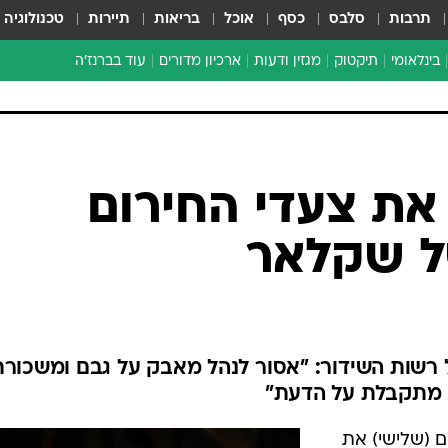
תרבות
סלבס
כסף
אוכל
בריאות
תיירות
טכנולוגיה
בינלאומי
תיקטוק
מגזין ודעות
ארכיון מדורים
עוד בברנז'ה
זמן צהוב
כתבו לנו
מדור סוף
את צעדי החירום
ל שקלאר
ל רשות השידור: "אסור לנהל מאבק על גבם ומשכור
א מתקבלת על הדעת"
 (שלישי) את