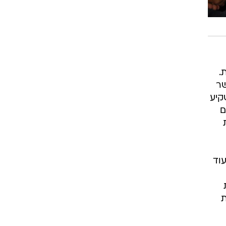
.
שר
הרשות להשקיע
ם
ת
וד
ת