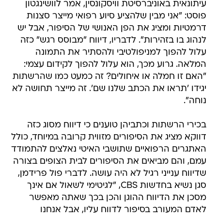
עיתונאית באוניברסיטת וויסקונסין, אמר לוושינגטון
פוסט: "אני מבין שלהציע סיוע רפואי מייצר סצנות
דרמטיות ומציג את הפן האנושי של הסיפור, אבל יש
לנהוג בו בזהירות". לדבריו, דיווח "מבוסס רגש" כזה
עלול להפוך למניפולטיבי ולהסתיר את התמונה
המלאה. גרוע מכך, הוא עלול להפוך לקידום עצמי:
"האם זו חמלה או איחולים? זה כמעט כמו שהרשתות
יגידו 'תראו את הכתב שלנו שם'. זה מייצר תחושה לא
נוחה".
בכירי הרשתות וכתביהן טוענים כי דיווח מסוג כזה
דווקא מציג את הסיפורים מזווית קרובה במיוחד, כולל
האתגרים הרפואיים שתושבי האיטי נאלצים להתמודד
עמם, והם מביאים את הסיפורים לבית הצופים בצורה
שדיווח ענייני רגיל לא היה עושה. לדברי פול פרידמן,
סגן נשיא בחדשות CBS, "לגיטימי לשאול אם אינך
מסכן את הדיווח ההוגן והכן בכך שאתה מאפשר
לאדם המעורב בסיפור לדווח עליו, אבל אנחנו