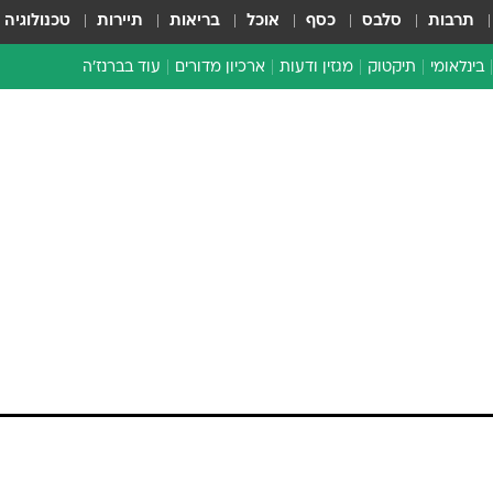
תרבות
סלבס
כסף
אוכל
בריאות
תיירות
טכנולוגיה
בינלאומי
תיקטוק
מגזין ודעות
ארכיון מדורים
עוד בברנז'ה
זמן צהוב
כתבו לנו
מדור סוף