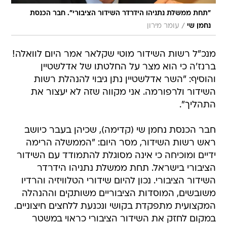
"תחת ממשלת נתניהו הידרדר השידור הציבורי". חבר הכנסת
/
נחמן שי
עומר מירון
מנכ"ל רשות השידור מוטי שקלאר אמר היום לוואלה!
ברנז'ה כי הוא מצר על החלטתו של אדלשטיין
והוסיף: "השר אדלשטיין נתן גיבוי להנהלת רשות
השידור ולרפורמה. אני מקווה שזה לא יעצור את
התהליך".
חבר הכנסת נחמן שי (קדימה), שכיהן בעבר כיושב
ראש רשות השידור, מסר היום: "הממשלה הרימה
ידיים ומוכיחה כי אינה מסוגלת להתמודד עם השידור
הציבורי בישראל. תחת ממשלת נתניהו הידרדר
השידור הציבורי. נכון להיום שידורי הטלוויזיה והרדיו
משובשים, המוסדות הציבוריים משותקים וההנהלה
המקצועית מתפקדת בקושי ונכנעת ללחצים חיצוניים.
במקום לחזק את השידור הציבורי כראוי במשטר