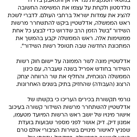
בנושאי הסנקציות נגד איראן והמאבק בדו"ח
גולדסטון ולקחת על עצמו את המשימה החשובה
להציג את עמדות ישראל ברחבי העולם. לדברי לשכת
ראש הממשלה, אדלשטיין ביקש להתשחרר מרשות
השידור "בשל הזמן הרב שדרוש כדי לבצע כל אחת
ממשימות אלה. ראש הממשלה יקבע בהמשך את
המתכונת החדשה שבה תטופל רשות השידור".
אדלשטיין מונה לשר הממונה על יישום חוק רשות
השידור בחודש אפריל בשנה שעברה, עם כינון
הממשלה הנוכחית, והחליף את שר הרווחה יצחק
הרצוג (העבודה) שהחזיק בתיק בשנים האחרונות.
גורמי תקשורת בכירים העריכו כי בקשתו של
אדלשטיין להשתחרר מרשות השידור קשורה בעיכוב
אישור מינויו של יושב ראש הרשות המיועד מטעמו,
אמנון דיק. דיק אושר לפני מספר שבועות בועדת
שפניץ לאישור מינויים בשירות הציבורי אולם טרם