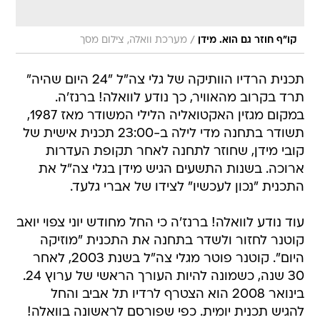
/
קו"ף חוזר גם הוא. מידן
מערכת וואלה, צילום מסך
תכנית הרדיו הוותיקה של גלי צה"ל "24 היום שהיה"
תרד בקרוב מהאוויר, כך נודע לוואלה! ברנז'ה.
במקום מגזין האקטואליה הלילי המשודר מאז 1987,
תשודר בתחנה מדי לילה ב-23:00 תכנית אישית של
קובי מידן, שחוזר לתחנה לאחר תקופת העדרות
ארוכה. בשנות התשעים הגיש מידן בגלי צה"ל את
התכנית "נכון לעכשיו" לצידו של אברי גלעד.
עוד נודע לוואלה! ברנז'ה כי החל מחודש יוני צפוי יואב
קוטנר לחזור ולשדר בתחנה את התכנית "מוזיקה
היום". קוטנר פוטר מגלי צה"ל בשנת 2003, לאחר
30 שנה, כשמונה להיות העורך הראשי של ערוץ 24.
בינואר 2008 הוא הצטרף לרדיו תל אביב והחל
להגיש תכנית יומית. כפי שפורסם לראשונה בוואלה!