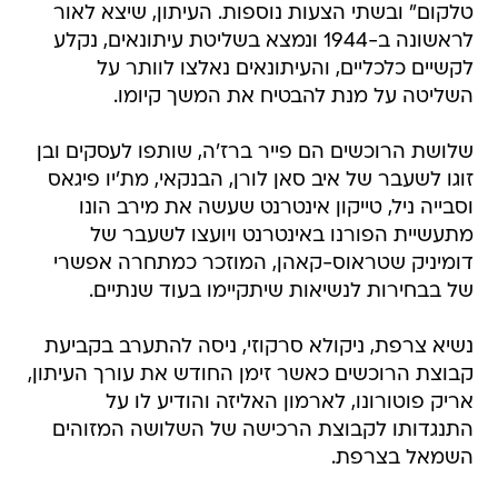
טלקום" ובשתי הצעות נוספות. העיתון, שיצא לאור
לראשונה ב-1944 ונמצא בשליטת עיתונאים, נקלע
לקשיים כלכליים, והעיתונאים נאלצו לוותר על
השליטה על מנת להבטיח את המשך קיומו.
שלושת הרוכשים הם פייר ברז'ה, שותפו לעסקים ובן
זוגו לשעבר של איב סאן לורן, הבנקאי, מת'יו פיגאס
וסבייה ניל, טייקון אינטרנט שעשה את מירב הונו
מתעשיית הפורנו באינטרנט ויועצו לשעבר של
דומיניק שטראוס-קאהן, המוזכר כמתחרה אפשרי
של בבחירות לנשיאות שיתקיימו בעוד שנתיים.
נשיא צרפת, ניקולא סרקוזי, ניסה להתערב בקביעת
קבוצת הרוכשים כאשר זימן החודש את עורך העיתון,
אריק פוטורונו, לארמון האליזה והודיע לו על
התנגדותו לקבוצת הרכישה של השלושה המזוהים
השמאל בצרפת.