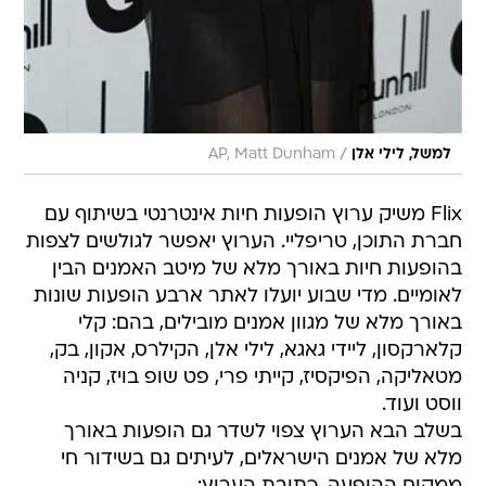
/
למשל, לילי אלן
AP, Matt Dunham
Flix משיק ערוץ הופעות חיות אינטרנטי בשיתוף עם
חברת התוכן, טריפליי. הערוץ יאפשר לגולשים לצפות
בהופעות חיות באורך מלא של מיטב האמנים הבין
לאומיים. מדי שבוע יועלו לאתר ארבע הופעות שונות
באורך מלא של מגוון אמנים מובילים, בהם: קלי
קלארקסון, ליידי גאגא, לילי אלן, הקילרס, אקון, בק,
מטאליקה, הפיקסיז, קייתי פרי, פט שופ בויז, קניה
ווסט ועוד.
בשלב הבא הערוץ צפוי לשדר גם הופעות באורך
מלא של אמנים הישראלים, לעיתים גם בשידור חי