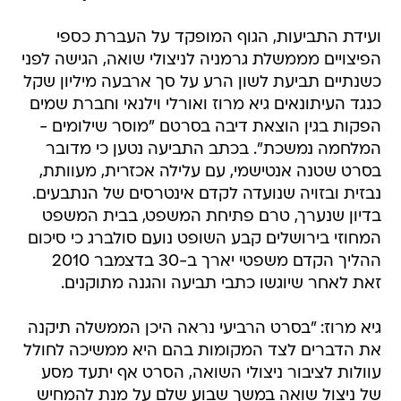
ועידת התביעות, הגוף המופקד על העברת כספי
הפיצויים מממשלת גרמניה לניצולי שואה, הגישה לפני
כשנתיים תביעת לשון הרע על סך ארבעה מיליון שקל
כנגד העיתונאים גיא מרוז ואורלי וילנאי וחברת שמים
הפקות בגין הוצאת דיבה בסרטם "מוסר שילומים -
המלחמה נמשכת". בכתב התביעה נטען כי מדובר
בסרט שטנה אנטישמי, עם עלילה אכזרית, מעוותת,
נבזית ובזויה שנועדה לקדם אינטרסים של הנתבעים.
בדיון שנערך, טרם פתיחת המשפט, בבית המשפט
המחוזי בירושלים קבע השופט נועם סולברג כי סיכום
ההליך הקדם משפטי יארך ב-30 בדצמבר 2010
זאת לאחר שיוגשו כתבי תביעה והגנה מתוקנים.
גיא מרוז: "בסרט הרביעי נראה היכן הממשלה תיקנה
את הדברים לצד המקומות בהם היא ממשיכה לחולל
עוולות לציבור ניצולי השואה, הסרט אף יתעד מסע
של ניצול שואה במשך שבוע שלם על מנת להמחיש