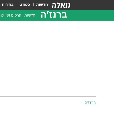
חדשות
ספורט
בחירות
ברנז'ה
חדשות
פרסום ושיווק
ברנז'ה