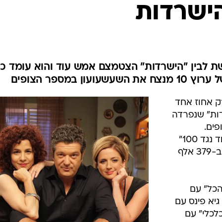
 הישרדות
"אחד נגד 100" של רשת לבין "הישרדות" הצטמצם אמש עוד והוא עומד 
 במספר הצופים
גד 100" זכתה אמש ל-16% רק אחוז אחד
ות" שנפרדה
400 אלף צופים.
הריאליטי של ערוץ 10 מנצח את "אחד נגד 100"
במספר הצופים. השעשועון מסתפק ב-379 אלף
כל" עם
ת של גיא פינס עם
ם 9.7% ו"לילה כלכלי" עם