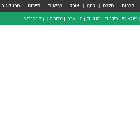
תרבות
סלבס
כסף
אוכל
בריאות
תיירות
טכנולוגיה
בינלאומי
תיקטוק
מגזין ודעות
ארכיון מדורים
עוד בברנז'ה
זמן צהוב
כתבו לנו
מדור סוף